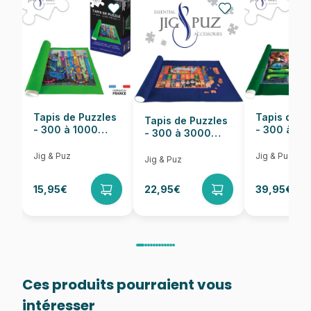
Nombre de pièces
1000 pièces
Dimensions
66 x 47 cm
Tapis de Puzzles
Tapis de P
Tapis de Puzzles
- 300 à 1000
- 300 à 6
- 300 à 3000
pièces
pièces
Pièces
Jig & Puz
Jig & Puz
Jig & Puz
15,95€
22,95€
39,95€
Ces produits pourraient vous
intéresser