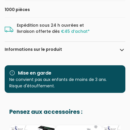
1000 pièces
Expédition sous 24 h ouvrées et
livraison offerte dès
€45 d’achat*
Informations sur le produit
Marque
Dino
Mise en garde
Catégorie
Ne convient pas aux enfants de moins de 3 ans.
Puzzles - Chats
Risque d'étouffement.
Age
Puzzle pour Adultes (500 à
48.000 pièces)
Pensez aux accessoires :
Provenance
Puzzles fabriqués en France
EAN
8590878532656