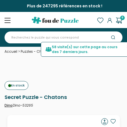
Plus de 247295 références en stock !
0
58 visite(s) sur cette page au cours
Accueil
>
Puzzles - Chats
>
Secret Puzzle - Chatons
des 7 derniers jours.
En stock
Secret Puzzle - Chatons
Dino-53265
Dino