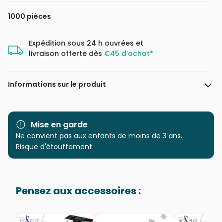
1000 pièces
Expédition sous 24 h ouvrées et
livraison offerte dès
€45 d’achat*
Informations sur le produit
Marque
Dino
Mise en garde
Catégorie
Ne convient pas aux enfants de moins de 3 ans.
Puzzles - Chevaux
Risque d'étouffement.
Age
Puzzle pour Adultes (500 à
48.000 pièces)
Pensez aux accessoires :
Provenance
Puzzles fabriqués en France
EAN
8590878532649