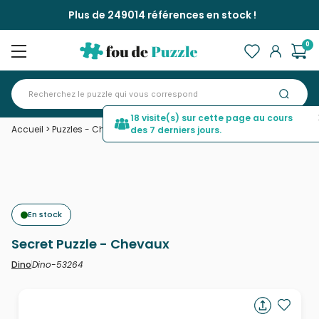
Plus de 249014 références en stock !
0
18 visite(s) sur cette page au cours
Accueil
>
Puzzles - Chevaux
>
Secret Puzzle - Chevaux
des 7 derniers jours.
En stock
Secret Puzzle - Chevaux
Dino-53264
Dino