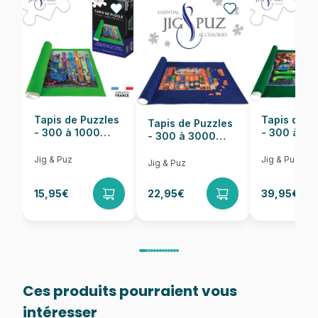
Nombre de pièces
1000 pièces
Dimensions
66 x 47 cm
Tapis de Puzzles
Tapis de P
Tapis de Puzzles
- 300 à 1000
- 300 à 6
- 300 à 3000
pièces
pièces
Pièces
Jig & Puz
Jig & Puz
Jig & Puz
15,95€
22,95€
39,95€
Ces produits pourraient vous
intéresser