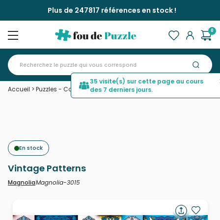
Plus de 247817 références en stock !
0
35 visite(s) sur cette page au cours
Accueil
>
Puzzles - Collages
>
Vintage Patterns
des 7 derniers jours.
En stock
Vintage Patterns
Magnolia-3015
Magnolia