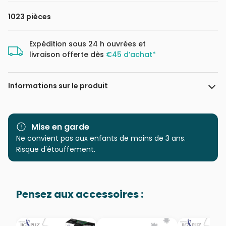
1023 pièces
Expédition sous 24 h ouvrées et
livraison offerte dès
€45 d’achat*
Informations sur le produit
Marque
Magnolia
Mise en garde
Catégorie
Ne convient pas aux enfants de moins de 3 ans.
Puzzles - Collages
Risque d'étouffement.
Age
Puzzle pour Adultes (500 à
48.000 pièces)
Pensez aux accessoires :
Provenance
Puzzles fabriqués en France
EAN
8699375067040