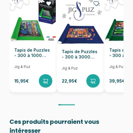
Nombre de pièces
1023 pièces
Dimensions
60 x 60 cm
Tapis de Puzzles
Tapis de P
Tapis de Puzzles
- 300 à 1000
- 300 à 6
- 300 à 3000
pièces
pièces
Pièces
Jig & Puz
Jig & Puz
Jig & Puz
15,95€
22,95€
39,95€
Ces produits pourraient vous
intéresser