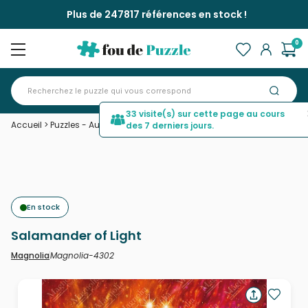
Plus de 247817 références en stock !
0
33 visite(s) sur cette page au cours
Accueil
>
Puzzles - Autres animaux
>
Salamander of Light
des 7 derniers jours.
En stock
Salamander of Light
Magnolia-4302
Magnolia