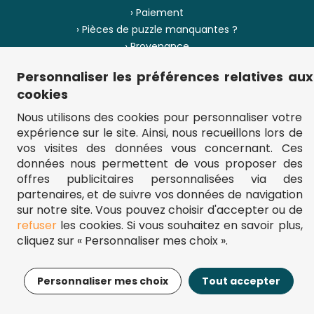
› Paiement
› Pièces de puzzle manquantes ?
› Provenance
Personnaliser les préférences relatives aux
› Plan du site
cookies
Nous utilisons des cookies pour personnaliser votre
expérience sur le site. Ainsi, nous recueillons lors de
** Frais d'envoi = 6,95 € (France) / gratuit à partir de 45 €.
vos visites des données vous concernant. Ces
fou-de-puzzle.com : le site référence pour acheter des puzzles de
données nous permettent de vous proposer des
qualité à bon prix.
© Fou-de-puzzle.com 2011 - 2026
offres publicitaires personnalisées via des
partenaires, et de suivre vos données de navigation
sur notre site. Vous pouvez choisir d'accepter ou de
refuser
les cookies. Si vous souhaitez en savoir plus,
cliquez sur « Personnaliser mes choix ».
17,95€
Ajouter au panier
Personnaliser mes choix
Tout accepter