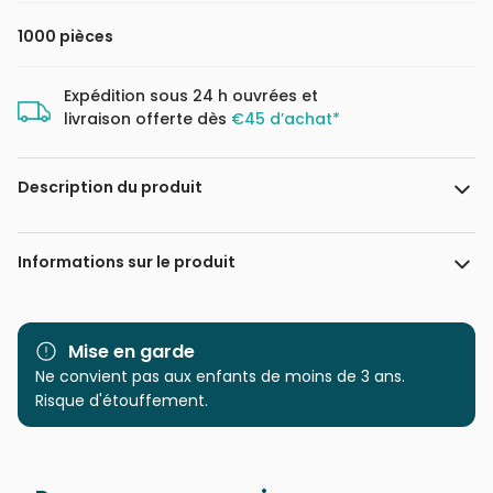
1000 pièces
Expédition sous 24 h ouvrées et
livraison offerte dès
€45 d’achat*
Description du produit
David Mateu
Informations sur le produit
Marque
Magnolia
Mise en garde
Catégorie
Ne convient pas aux enfants de moins de 3 ans.
Puzzles - Autres animaux
Risque d'étouffement.
Age
Puzzle pour Adultes (500 à
48.000 pièces)