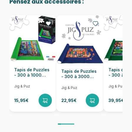
Pensez aux accessoires :
Provenance
Puzzles fabriqués en France
EAN
8699375068856
Nombre de pièces
1000 pièces
Dimensions
68 x 48 cm
Tapis de Puzzles
Tapis de P
Tapis de Puzzles
- 300 à 1000
- 300 à 6
- 300 à 3000
pièces
pièces
Pièces
Jig & Puz
Jig & Puz
Jig & Puz
15,95€
22,95€
39,95€