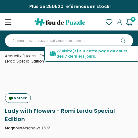
Plus de 250520 références en stock !
0
27 visite(s) sur cette page au cours
Accueil
>
Puzzles - Forêts, Fleurs et Jardins
>
Lady with Flowers - Romi
des 7 derniers jours.
Lerda Special Edition
En stock
Lady with Flowers - Romi Lerda Special
Edition
Magnolia-1707
Magnolia