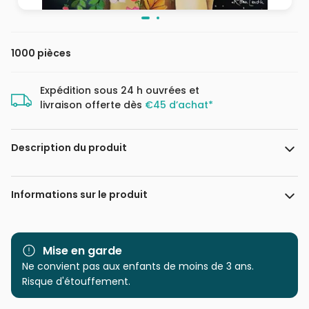
1000 pièces
Expédition sous 24 h ouvrées et
livraison offerte dès
€45 d’achat*
Description du produit
Romi Lerda
Informations sur le produit
Marque
Magnolia
Mise en garde
Catégorie
Ne convient pas aux enfants de moins de 3 ans.
Puzzles - Forêts, Fleurs et
Jardins
Risque d'étouffement.