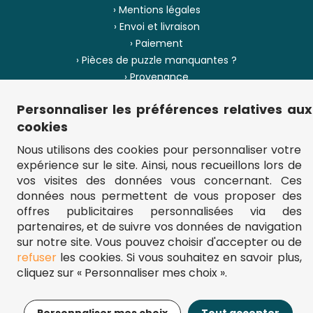
› Mentions légales
› Envoi et livraison
› Paiement
› Pièces de puzzle manquantes ?
› Provenance
Personnaliser les préférences relatives aux
› Plan du site
cookies
Nous utilisons des cookies pour personnaliser votre
expérience sur le site. Ainsi, nous recueillons lors de
** Frais d'envoi = 6,95 € (France) / gratuit à partir de 45 €.
vos visites des données vous concernant. Ces
fou-de-puzzle.com : le site référence pour acheter des puzzles de
qualité à bon prix.
données nous permettent de vous proposer des
© Fou-de-puzzle.com 2011 - 2026
offres publicitaires personnalisées via des
partenaires, et de suivre vos données de navigation
sur notre site. Vous pouvez choisir d'accepter ou de
refuser
les cookies. Si vous souhaitez en savoir plus,
cliquez sur « Personnaliser mes choix ».
17,95€
Ajouter au panier