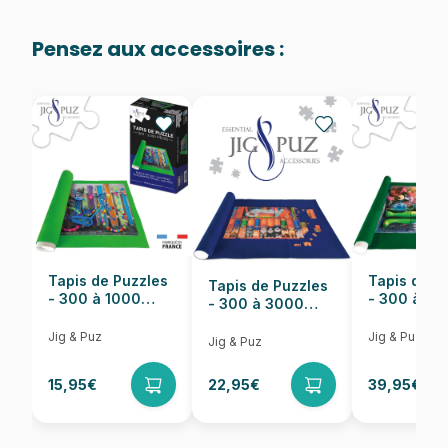
Age
Puzzle pour Adultes (500 à
48.000 pièces)
Pensez aux accessoires :
Provenance
Puzzles fabriqués en France
EAN
8699375066951
Nombre de pièces
1000 pièces
Dimensions
68 x 48 cm
Tapis de Puzzles
Tapis de P
Tapis de Puzzles
- 300 à 1000
- 300 à 6
- 300 à 3000
pièces
pièces
Pièces
Jig & Puz
Jig & Puz
Jig & Puz
15,95€
22,95€
39,95€