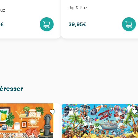
Jig & Puz
Puz
5€
39,95€
téresser