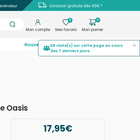
evendeur
Livraison gratuite dès 45€ *
0
0
Mon compte
Mes favoris
Mon panier
×
Nouveautés
Top ventes
Promotions
68 visite(s) sur cette page au cours
des 7 derniers jours.
e Oasis
17,95€