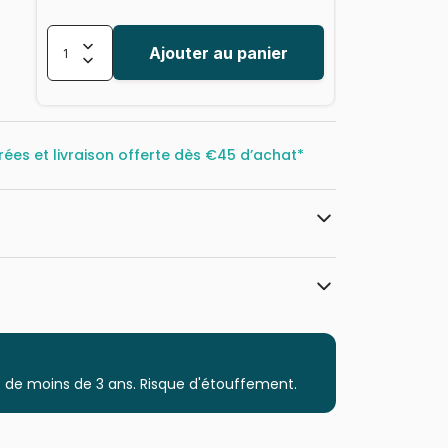
Ajouter au panier
rées et livraison offerte dès
€45 d’achat*
Magnolia
Puzzles - Forêts, Fleurs et Jardins
 de moins de 3 ans. Risque d'étouffement.
Puzzle pour Adultes (500 à 48.000
pièces)