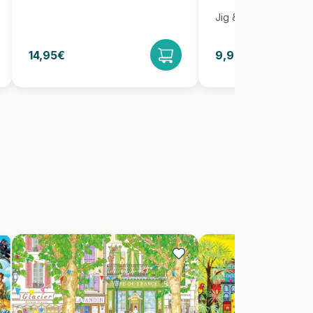
Jig & Puz
14,95€
9,95€