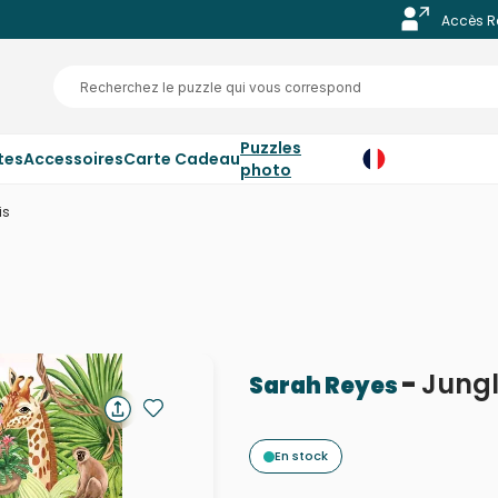
Accès R
Puzzles
tes
Accessoires
Carte Cadeau
photo
is
-
Jungl
Sarah Reyes
En stock