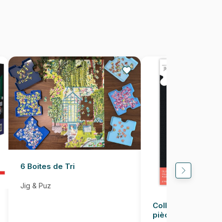
Puzzles fabriqués en France
8699375068740
1000 pièces
68 x 48 cm
6 Boites de Tri
Jig & Puz
Colle pour Puzzle
pièces