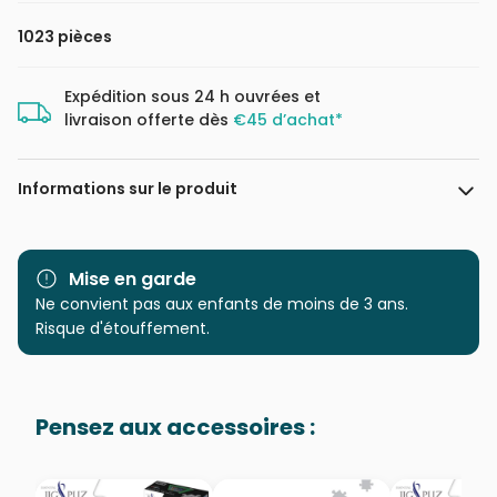
1023 pièces
Expédition sous 24 h ouvrées et
livraison offerte dès
€45 d’achat*
Informations sur le produit
Marque
Magnolia
Mise en garde
Catégorie
Ne convient pas aux enfants de moins de 3 ans.
Puzzles - Forêts, Fleurs et
Jardins
Risque d'étouffement.
Age
Puzzle pour Adultes (500 à
48.000 pièces)
Pensez aux accessoires :
Provenance
Puzzles fabriqués en France