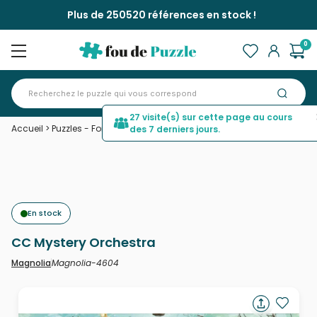
Plus de 250520 références en stock !
0
27 visite(s) sur cette page au cours
Accueil
>
Puzzles - Forêts, Fleurs et Jardins
>
CC Mystery Orchestra
des 7 derniers jours.
En stock
CC Mystery Orchestra
Magnolia-4604
Magnolia