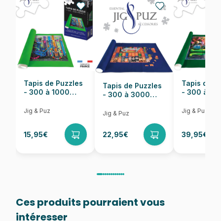
EAN
8699375066821
Nombre de pièces
1023 pièces
Dimensions
60 x 60 cm
Tapis de Puzzles
Tapis de P
Tapis de Puzzles
- 300 à 1000
- 300 à 6
- 300 à 3000
pièces
pièces
Pièces
Jig & Puz
Jig & Puz
Jig & Puz
15,95€
22,95€
39,95€
Ces produits pourraient vous
intéresser