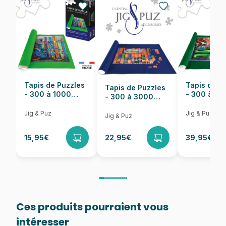
Nombre de pièces
1000 pièces
Dimensions
68 x 48 cm
Tapis de Puzzles
Tapis de P
Tapis de Puzzles
- 300 à 1000
- 300 à 6
- 300 à 3000
pièces
pièces
Pièces
Jig & Puz
Jig & Puz
Jig & Puz
15,95€
22,95€
39,95€
Ces produits pourraient vous
intéresser