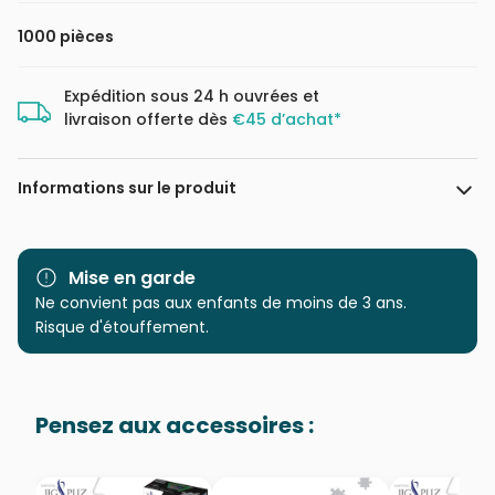
1000 pièces
Expédition sous 24 h ouvrées et
livraison offerte dès
€45 d’achat*
Informations sur le produit
Marque
Magnolia
Mise en garde
Catégorie
Ne convient pas aux enfants de moins de 3 ans.
Puzzles - Chats
Risque d'étouffement.
Age
Puzzle pour Adultes (500 à
48.000 pièces)
Pensez aux accessoires :
Provenance
Puzzles fabriqués en France
EAN
8699375066944