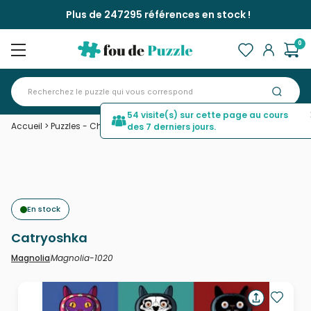
Plus de 247295 références en stock !
0
54 visite(s) sur cette page au cours
Accueil
>
Puzzles - Chats
>
Catryoshka
des 7 derniers jours.
En stock
Catryoshka
Magnolia-1020
Magnolia