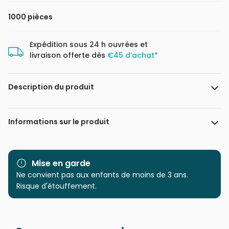
1000 pièces
Expédition sous 24 h ouvrées et
livraison offerte dès
€45 d’achat*
Description du produit
Olivia Gibbs
Informations sur le produit
Marque
Magnolia
Mise en garde
Catégorie
Ne convient pas aux enfants de moins de 3 ans.
Puzzles - Déco et Objets
Risque d'étouffement.
Age
Puzzle pour Adultes (500 à
48.000 pièces)