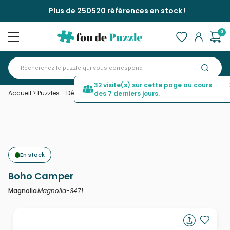
Plus de 250520 références en stock !
0
32 visite(s) sur cette page au cours
Accueil
>
Puzzles - Déco et Objets
>
Boho Camper
des 7 derniers jours.
En stock
Boho Camper
Magnolia-3471
Magnolia