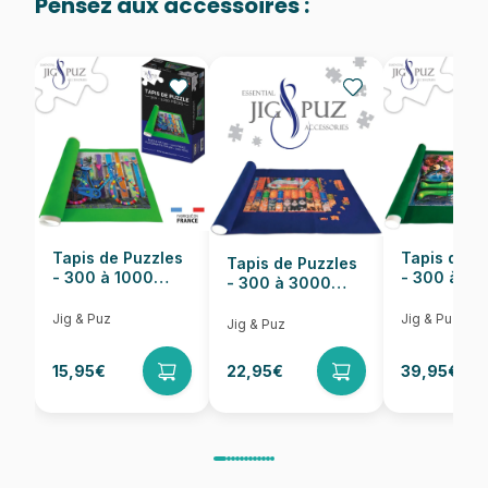
Pensez aux accessoires :
Provenance
Puzzles fabriqués en France
EAN
8699375068405
Nombre de pièces
1000 pièces
Dimensions
68 x 48 cm
Tapis de Puzzles
Tapis de P
Tapis de Puzzles
- 300 à 1000
- 300 à 6
- 300 à 3000
pièces
pièces
Pièces
Jig & Puz
Jig & Puz
Jig & Puz
15,95€
22,95€
39,95€