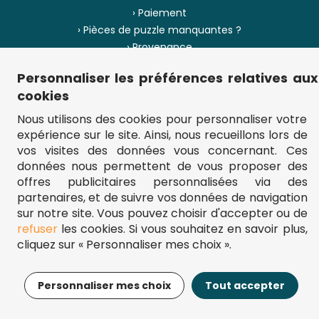
› Paiement
› Pièces de puzzle manquantes ?
› Provenance
Personnaliser les préférences relatives aux
› Plan du site
cookies
Nous utilisons des cookies pour personnaliser votre
expérience sur le site. Ainsi, nous recueillons lors de
** Frais d'envoi = 6,95 € (France) / gratuit à partir de 45 €.
vos visites des données vous concernant. Ces
fou-de-puzzle.com : le site référence pour acheter des puzzles de
données nous permettent de vous proposer des
qualité à bon prix.
© Fou-de-puzzle.com 2011 - 2026
offres publicitaires personnalisées via des
partenaires, et de suivre vos données de navigation
sur notre site. Vous pouvez choisir d'accepter ou de
refuser
les cookies. Si vous souhaitez en savoir plus,
cliquez sur « Personnaliser mes choix ».
17,95€
Ajouter au panier
Personnaliser mes choix
Tout accepter