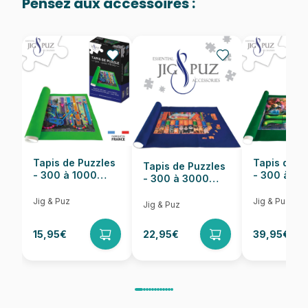
Pensez aux accessoires :
Provenance
Puzzles fabriqués en France
EAN
8699375066968
Nombre de pièces
1000 pièces
Dimensions
68 x 48 cm
Tapis de Puzzles
Tapis de P
Tapis de Puzzles
- 300 à 1000
- 300 à 6
- 300 à 3000
pièces
pièces
Pièces
Jig & Puz
Jig & Puz
Jig & Puz
15,95€
22,95€
39,95€