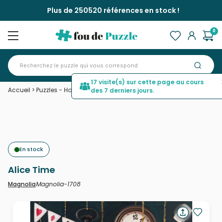
Plus de 250520 références en stock !
0
17 visite(s) sur cette page au cours
Accueil
>
Puzzles - Hommes et Femmes
>
Alice Time
des 7 derniers jours.
En stock
Alice Time
Magnolia-1708
Magnolia