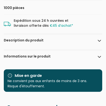
1000 pièces
Expédition sous 24 h ouvrées et
livraison offerte dès
€45 d’achat*
Description du produit
Romi Lerda
Informations sur le produit
Marque
Magnolia
Mise en garde
Catégorie
Ne convient pas aux enfants de moins de 3 ans.
Puzzles - Hommes et
Femmes
Risque d'étouffement.
Age
Puzzle pour Adultes (500 à
48.000 pièces)