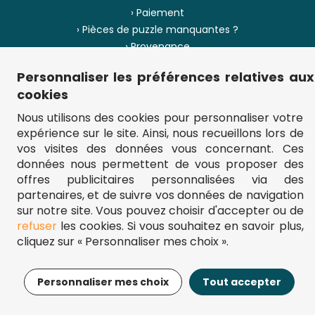
› Paiement
› Pièces de puzzle manquantes ?
› Provenance
Personnaliser les préférences relatives aux
› Plan du site
cookies
Nous utilisons des cookies pour personnaliser votre
expérience sur le site. Ainsi, nous recueillons lors de
** Frais d'envoi = 6,95 € (France) / gratuit à partir de 45 €.
vos visites des données vous concernant. Ces
fou-de-puzzle.com : le site référence pour acheter des puzzles de
données nous permettent de vous proposer des
qualité à bon prix.
© Fou-de-puzzle.com 2011 - 2026
offres publicitaires personnalisées via des
partenaires, et de suivre vos données de navigation
sur notre site. Vous pouvez choisir d'accepter ou de
refuser
les cookies. Si vous souhaitez en savoir plus,
cliquez sur « Personnaliser mes choix ».
17,95€
Ajouter au panier
Personnaliser mes choix
Tout accepter