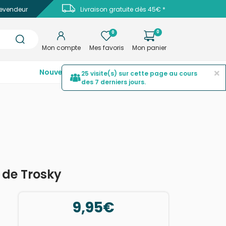
evendeur
Livraison gratuite dès 45€ *
0
0
Mon compte
Mes favoris
Mon panier
×
Nouveautés
Top ventes
Promotions
25 visite(s) sur cette page au cours
des 7 derniers jours.
 de Trosky
9,95€