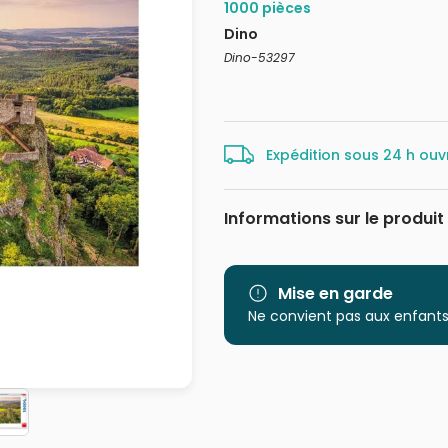
1000 pièces
Dino
Dino-53297
Expédition sous 24 h ouv
Informations sur le produit
Marque
Catégorie
Mise en garde
Ne convient pas aux enfants
Age
Provenance
EAN