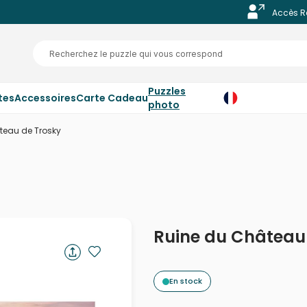
Accès R
Puzzles
tes
Accessoires
Carte Cadeau
photo
teau de Trosky
Ruine du Château
En stock