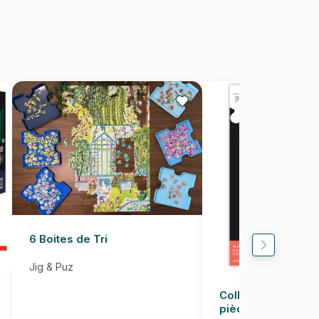
1000 pièces
66 x 47 cm
6 Boites de Tri
Jig & Puz
Colle pour Puzzle
pièces