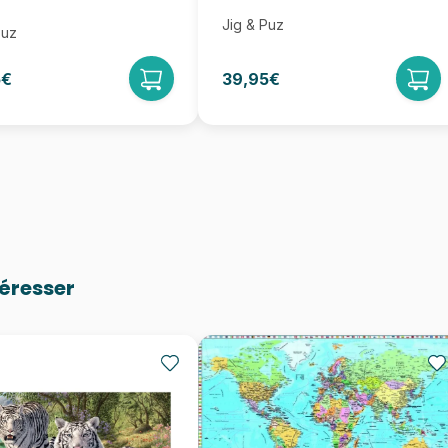
Jig & Puz
Puz
5€
39,95€
téresser