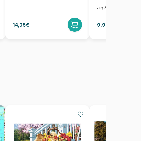
Jig & Puz
14,95€
9,95€