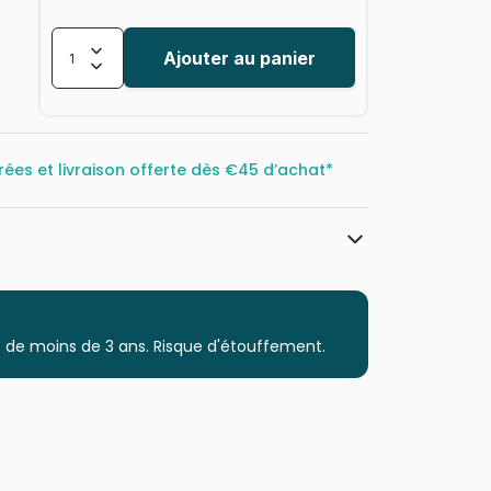
Ajouter au panier
rées et livraison offerte dès
€45 d’achat*
Dino
Puzzles - Châteaux et Palaces
 de moins de 3 ans. Risque d'étouffement.
Puzzle pour Adultes (500 à 48.000
pièces)
Puzzles fabriqués en France
8590878532977