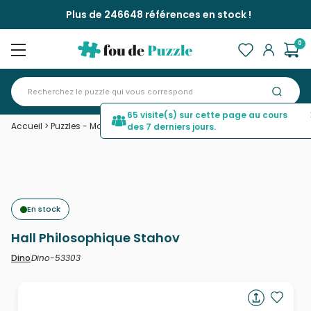
Plus de 246648 références en stock !
0
65 visite(s) sur cette page au cours
Accueil
>
Puzzles - Monuments
>
Hall Philosophique Stahov
des 7 derniers jours.
En stock
Hall Philosophique Stahov
Dino-53303
Dino