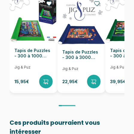
Nombre de pièces
1000 pièces
Dimensions
66 x 47 cm
Tapis de Puzzles
Tapis de P
Tapis de Puzzles
- 300 à 1000
- 300 à 6
- 300 à 3000
pièces
pièces
Pièces
Jig & Puz
Jig & Puz
Jig & Puz
15,95€
22,95€
39,95€
Ces produits pourraient vous
intéresser