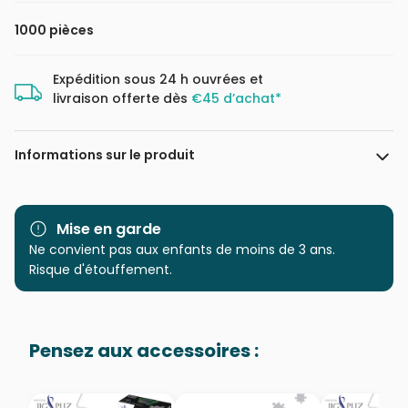
1000 pièces
Expédition sous 24 h ouvrées et
livraison offerte dès
€45 d’achat*
Informations sur le produit
Marque
Dino
Mise en garde
Catégorie
Ne convient pas aux enfants de moins de 3 ans.
Puzzles - Monuments
Risque d'étouffement.
Age
Puzzle pour Adultes (500 à
48.000 pièces)
Pensez aux accessoires :
Provenance
Puzzles fabriqués en France
EAN
8590878533035