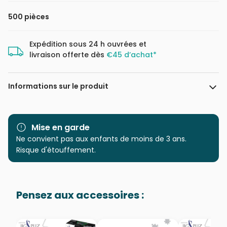
500 pièces
Expédition sous 24 h ouvrées et
livraison offerte dès
€45 d’achat*
Informations sur le produit
Marque
Cobble Hill
Mise en garde
Catégorie
Ne convient pas aux enfants de moins de 3 ans.
Puzzles - Animaux de la
ferme
Risque d'étouffement.
Age
Puzzle pour Adultes (500 à
48.000 pièces)
Pensez aux accessoires :
Provenance
Puzzles fabriqués en France