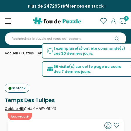
Plus de 247295 références en stock !
0
1 exemplaire(s) ont été commandé(s)
Accueil
>
Puzzles - Animaux de la ferme
>
Temps Des Tulipes
ces 30 derniers jours.
56 visite(s) sur cette page au cours
des 7 derniers jours.
En stock
Temps Des Tulipes
Cobble-Hill-45140
Cobble Hill
Nouveauté