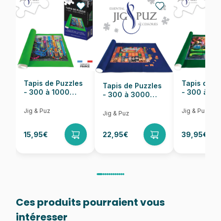
EAN
625012451406
Nombre de pièces
500 pièces
Dimensions
67 x 48 cm
Tapis de Puzzles
Tapis de P
Tapis de Puzzles
- 300 à 1000
- 300 à 6
- 300 à 3000
pièces
pièces
Pièces
Jig & Puz
Jig & Puz
Jig & Puz
15,95€
22,95€
39,95€
Ces produits pourraient vous
intéresser