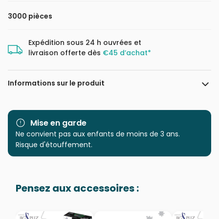
3000 pièces
Expédition sous 24 h ouvrées et
livraison offerte dès
€45 d’achat*
Informations sur le produit
Marque
Clementoni, le Puzzle
européen Made in Italie
Mise en garde
Ne convient pas aux enfants de moins de 3 ans.
Catégorie
Puzzles - Pays : Etats-Unis et
Risque d'étouffement.
Canada
Age
Puzzle pour Adultes (500 à
Pensez aux accessoires :
48.000 pièces)
Provenance
Puzzles fabriqués en France