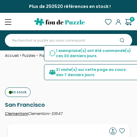
Plus de 250520 références en stock !
0
1 exemplaire(s) ont été commandé(s)
Accueil
>
Puzzles - Pays : Etats-Unis et Canada
>
San Francisco
ces 30 derniers jours.
31 visite(s) sur cette page au cours
des 7 derniers jours.
En stock
San Francisco
Clementoni-33547
Clementoni