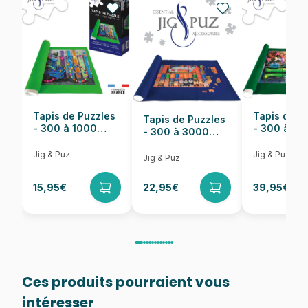
EAN
8005125335473
Nombre de pièces
3000 pièces
Dimensions
119 x 85 cm
Tapis de Puzzles
Tapis de P
Tapis de Puzzles
- 300 à 1000
- 300 à 6
- 300 à 3000
pièces
pièces
Pièces
Jig & Puz
Jig & Puz
Jig & Puz
15,95€
22,95€
39,95€
Ces produits pourraient vous
intéresser