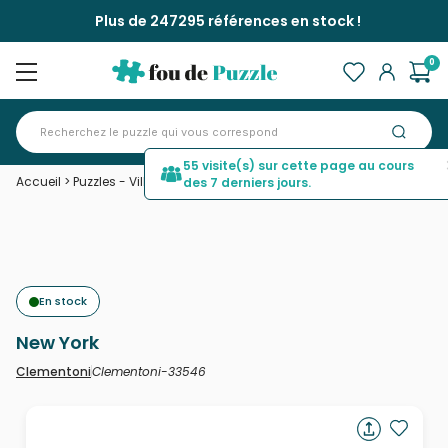
Plus de 247295 références en stock !
0
55 visite(s) sur cette page au cours
Accueil
>
Puzzles - Villes et Villages
>
New York
des 7 derniers jours.
En stock
New York
Clementoni-33546
Clementoni