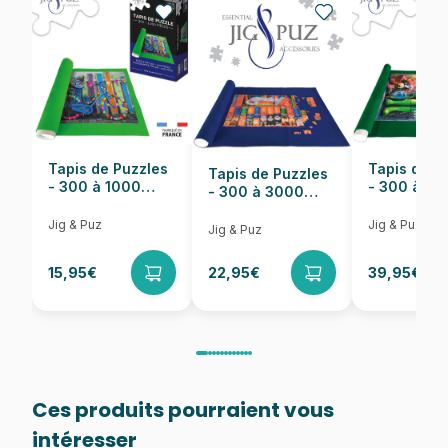
EAN
8005125335466
Nombre de pièces
3000 pièces
Dimensions
119 x 85 cm
Tapis de Puzzles
Tapis de P
Tapis de Puzzles
- 300 à 1000
- 300 à 6
- 300 à 3000
pièces
pièces
Pièces
Jig & Puz
Jig & Puz
Jig & Puz
15,95€
22,95€
39,95€
Ces produits pourraient vous
intéresser