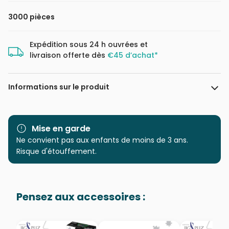
3000 pièces
Expédition sous 24 h ouvrées et
livraison offerte dès
€45 d’achat*
Informations sur le produit
Marque
Clementoni, le Puzzle
européen Made in Italie
Mise en garde
Ne convient pas aux enfants de moins de 3 ans.
Catégorie
Puzzles - Villes et Villages
Risque d'étouffement.
Age
Puzzle pour Adultes (500 à
48.000 pièces)
Pensez aux accessoires :
Provenance
Puzzles fabriqués en France