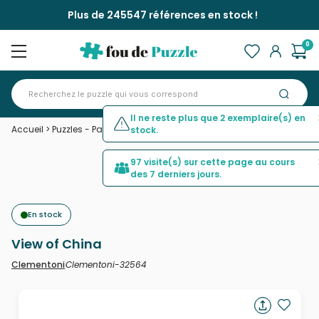
Plus de 245547 références en stock !
0
Il ne reste plus que 2 exemplaire(s) en
Accueil
>
Puzzles - Pays : Chine
>
View of China
stock.
97 visite(s) sur cette page au cours
des 7 derniers jours.
En stock
View of China
Clementoni-32564
Clementoni