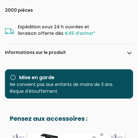
2000 pièces
Expédition sous 24 h ouvrées et
livraison offerte dès
€45 d’achat*
Informations sur le produit
Marque
Clementoni, le Puzzle
européen Made in Italie
Mise en garde
Ne convient pas aux enfants de moins de 3 ans.
Catégorie
Puzzles - Pays : Chine
Risque d'étouffement.
Age
Puzzle pour Adultes (500 à
48.000 pièces)
Pensez aux accessoires :
Provenance
Puzzles fabriqués en France