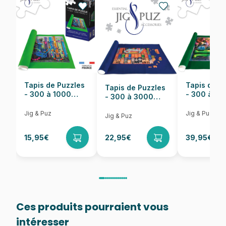
EAN
8005125325641
Nombre de pièces
2000 pièces
Dimensions
97 x 66 cm
Tapis de Puzzles
Tapis de P
Tapis de Puzzles
- 300 à 1000
- 300 à 6
- 300 à 3000
pièces
pièces
Pièces
Jig & Puz
Jig & Puz
Jig & Puz
15,95€
22,95€
39,95€
Ces produits pourraient vous
intéresser