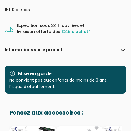
1500 pièces
Expédition sous 24 h ouvrées et
livraison offerte dès
€45 d’achat*
Informations sur le produit
Marque
Clementoni, le Puzzle
européen Made in Italie
Mise en garde
Ne convient pas aux enfants de moins de 3 ans.
Catégorie
Puzzles - Villes et Villages
Risque d'étouffement.
Age
Puzzle pour Adultes (500 à
48.000 pièces)
Pensez aux accessoires :
Provenance
Puzzles fabriqués en France