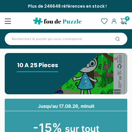
Plus de 246648 références en stock !
0
Accueil
>
10 A 25 Pieces
10 A 25 Pieces