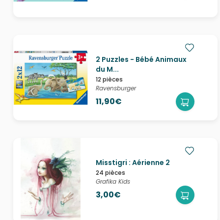
2 Puzzles - Bébé Animaux
du M...
12 pièces
Ravensburger
11,90€
Misstigri : Aérienne 2
24 pièces
Grafika Kids
3,00€