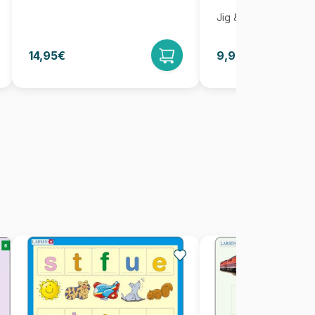
Jig & Puz
14,95€
9,95€