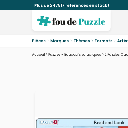
Plus de 247817 références en stock !
Pièces
Marques
Thèmes
Formats
Artis
Accueil
>
Puzzles - Educatifs et ludiques
>
2 Puzzles Cad