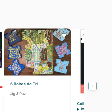
16 pièces
29 x 18 cm
6 Boites de Tri
Jig & Puz
Colle pour Puzzle
pièces