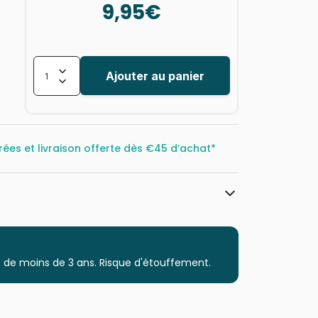
9,95€
Ajouter au panier
rées et livraison offerte dès
€45 d’achat*
Larsen
Puzzles - Educatifs et ludiques
 de moins de 3 ans. Risque d'étouffement.
à partir de 6 ans (50 à 100 pièces)
Puzzles fabriqués en France