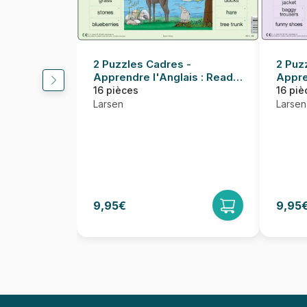
2 Puzzles Cadres -
2 Puz
Apprendre l'Anglais : Read
Appre
and Look 05-06 (en Anglais)
and L
16 pièces
16 piè
Larsen
Larsen
9,95€
9,95