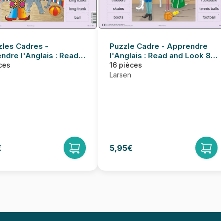
Puzzle Cadre - Apprendre
zles Cadres -
l'Anglais : Read and Look 8
ndre l'Anglais : Read
(en Anglais)
ook 07-08 (en Anglais)
16 pièces
ces
Larsen
€
5,95€