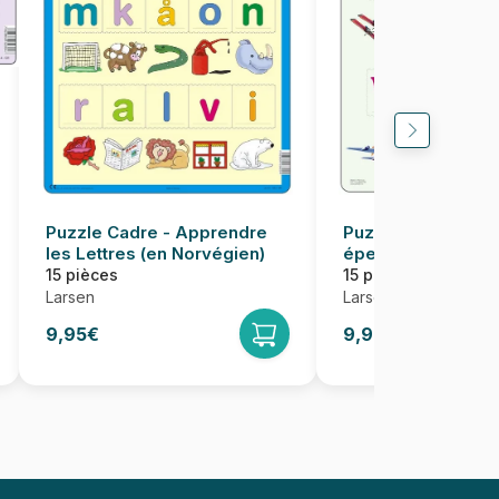
Puzzle Cadre - Apprendre
Puzzle Cadre - Ap
les Lettres (en Norvégien)
épeler (en Allema
15 pièces
15 pièces
Larsen
Larsen
9,95€
9,95€