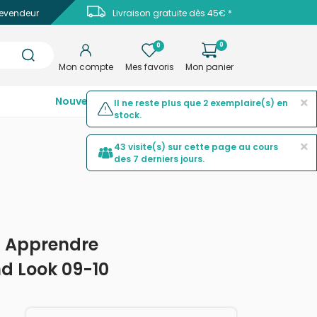
evendeur
Livraison gratuite dès 45€ *
0
0
Mon compte
Mes favoris
Mon panier
×
Nouveautés
Top ventes
Promotions
Il ne reste plus que 2 exemplaire(s) en
stock.
×
43 visite(s) sur cette page au cours
des 7 derniers jours.
- Apprendre
nd Look 09-10