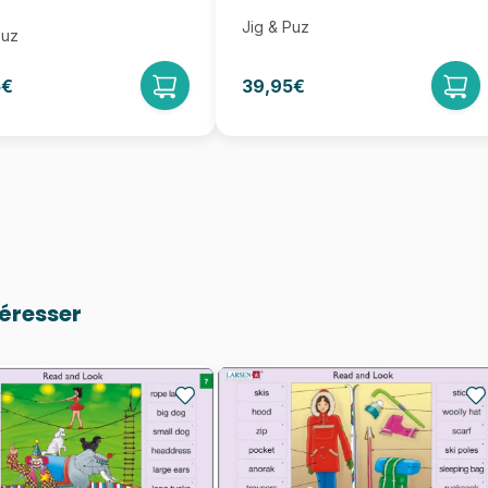
Jig & Puz
Puz
5€
39,95€
téresser