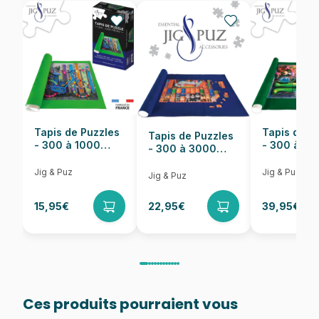
EAN
8590878001039
Nombre de pièces
15 pièces
Dimensions
25 x 15 cm
Tapis de Puzzles
Tapis de P
Tapis de Puzzles
- 300 à 1000
- 300 à 6
- 300 à 3000
pièces
pièces
Pièces
Jig & Puz
Jig & Puz
Jig & Puz
15,95€
22,95€
39,95€
Ces produits pourraient vous