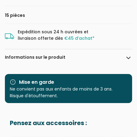
15 pièces
Expédition sous 24 h ouvrées et
livraison offerte dès
€45 d’achat*
Informations sur le produit
Marque
Dino
Mise en garde
Catégorie
Ne convient pas aux enfants de moins de 3 ans.
Puzzles - Animaux en BD et
dessins
Risque d'étouffement.
Age
à partir de 3 ans (11 à 20
pièces)
Pensez aux accessoires :
Provenance
Puzzles fabriqués en France