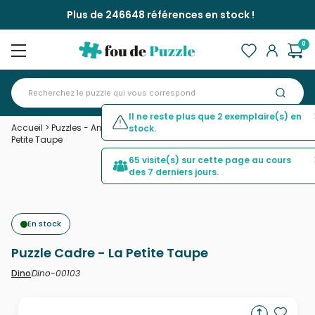
Plus de 246648 références en stock !
0
Il ne reste plus que 2 exemplaire(s) en
Accueil
>
Puzzles - Animaux en BD et dessins
>
Puzzle Cadre - La
stock.
Petite Taupe
65 visite(s) sur cette page au cours
des 7 derniers jours.
En stock
Puzzle Cadre - La Petite Taupe
Dino-00103
Dino