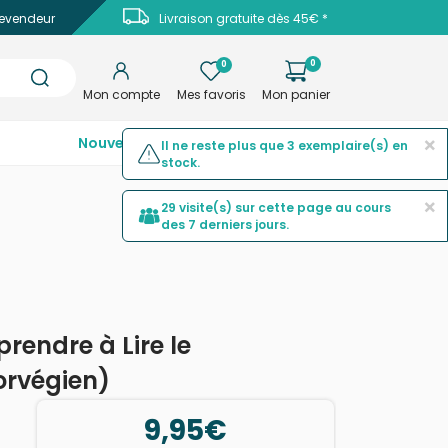
evendeur
Livraison gratuite dès 45€ *
0
0
Mon compte
Mes favoris
Mon panier
×
Nouveautés
Top ventes
Promotions
Il ne reste plus que 3 exemplaire(s) en
stock.
×
29 visite(s) sur cette page au cours
des 7 derniers jours.
rendre à Lire le
orvégien)
9,95€