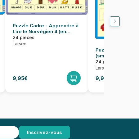
Puzzle Cadre - Apprendre à
Lire le Norvégien 4 (en
Norvégien)
24 pièces
Larsen
Puzzle Cadre - Læ
(små bokstaver) (
Norvégien)
24 pièces
Larsen
9,95€
9,95€