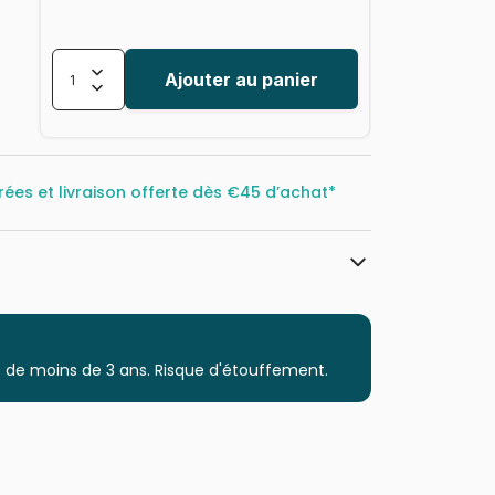
Ajouter au panier
rées et livraison offerte dès
€45 d’achat*
Larsen
Puzzles - Educatifs et ludiques
 de moins de 3 ans. Risque d'étouffement.
à partir de 4 ans (21 à 30 pièces)
Puzzles fabriqués en France