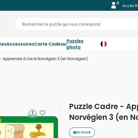
Accès R
Puzzles
tes
Accessoires
Carte Cadeau
photo
- Apprendre à Lire le Norvégien 3 (en Norvégien)
Puzzle Cadre - App
Norvégien 3 (en N
En stock