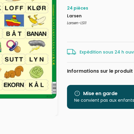
24 pièces
Larsen
Larsen-LS11
Expédition sous 24 h ouv
Informations sur le produit
Marque
Catégorie
Mise en garde
Ne convient pas aux enfants
Age
Provenance
EAN