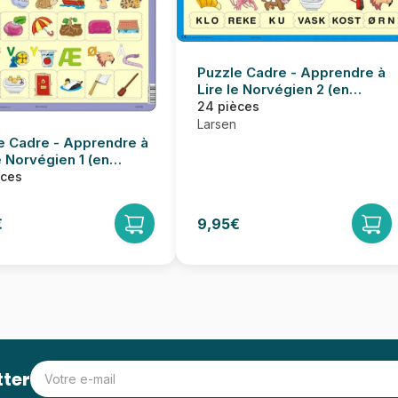
Puzzle Cadre - Apprendre à
Lire le Norvégien 2 (en
Norvégien)
24 pièces
Larsen
e Cadre - Apprendre à
e Norvégien 1 (en
gien)
èces
€
9,95€
tter