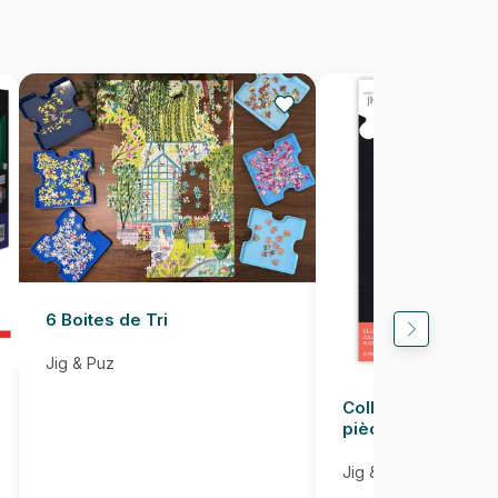
24 pièces
37 x 29 cm
6 Boites de Tri
Jig & Puz
Colle pour Puzzle
pièces
Jig & Puz