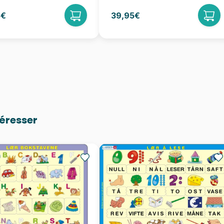
5€
39,95€
téresser