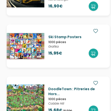
16,90€
Ski Stamp Posters
1000 pièces
Grafika
15,95€
DoodleTown : Pitreries de
Hors...
1000 pièces
Cobble Hill
15,68€
16,50€