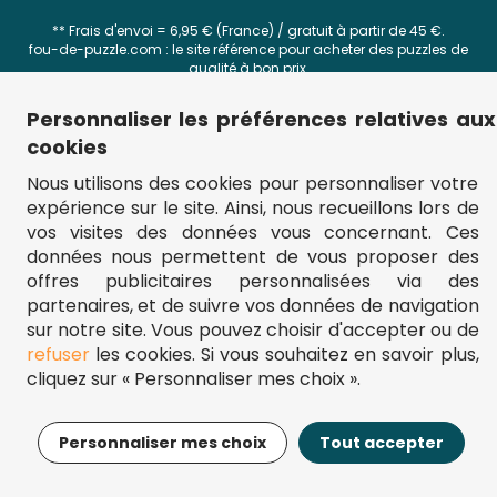
** Frais d'envoi = 6,95 € (France) / gratuit à partir de 45 €.
fou-de-puzzle.com : le site référence pour acheter des puzzles de
qualité à bon prix.
© Fou-de-puzzle.com 2011 - 2026
Personnaliser les préférences relatives aux
cookies
Filtrer
Trier
Nous utilisons des cookies pour personnaliser votre
expérience sur le site. Ainsi, nous recueillons lors de
vos visites des données vous concernant. Ces
Prix
Le moins cher
données nous permettent de vous proposer des
Le plus cher
offres publicitaires personnalisées via des
% de Réduction
partenaires, et de suivre vos données de navigation
Nombre de pièces
Nouveautés
sur notre site. Vous pouvez choisir d'accepter ou de
Top des ventes
refuser
les cookies. Si vous souhaitez en savoir plus,
Nombre de pièces
cliquez sur « Personnaliser mes choix ».
Âge
Personnaliser mes choix
Tout accepter
Filtrer
Trier
Marque