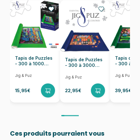
EAN
4001504565961
Nombre de pièces
150 pièces
Dimensions
43 x 29 cm
Tapis de Puzzles
Tapis de P
Tapis de Puzzles
- 300 à 1000
- 300 à 6
- 300 à 3000
pièces
pièces
Pièces
Jig & Puz
Jig & Puz
Jig & Puz
15,95€
22,95€
39,95€
Ces produits pourraient vous