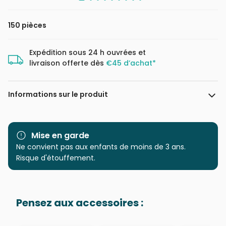
150 pièces
Expédition sous 24 h ouvrées et
livraison offerte dès
€45 d’achat*
Informations sur le produit
Marque
Schmidt Spiele
Mise en garde
Catégorie
Ne convient pas aux enfants de moins de 3 ans.
Puzzles - Bébés et Enfants
Risque d'étouffement.
Age
à partir de 8 ans (101 à 250
pièces)
Pensez aux accessoires :
Provenance
Puzzles fabriqués en France