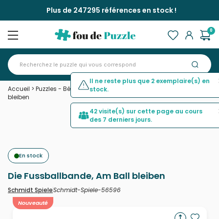
Plus de 247295 références en stock !
0
Il ne reste plus que 2 exemplaire(s) en
Accueil
>
Puzzles - Bébés et Enfants
>
Die Fussballbande, Am Ball
stock.
bleiben
42 visite(s) sur cette page au cours
des 7 derniers jours.
En stock
Die Fussballbande, Am Ball bleiben
Schmidt-Spiele-56596
Schmidt Spiele
Nouveauté