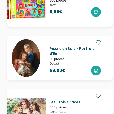
200 pièces
Trefl
6,95€
Puzzle en Bois - Portrait
d'En...
85 pièces
Davici
69,00€
Les Trois Grâces
500 pièces
Castorland