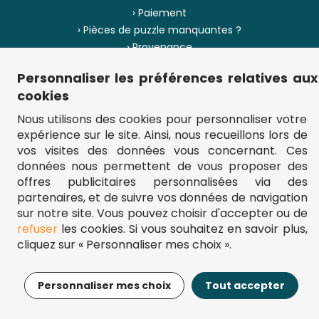
› Paiement
› Pièces de puzzle manquantes ?
› Provenance
Personnaliser les préférences relatives aux
› Plan du site
cookies
Nous utilisons des cookies pour personnaliser votre
expérience sur le site. Ainsi, nous recueillons lors de
** Frais d'envoi = 6,95 € (France) / gratuit à partir de 45 €.
vos visites des données vous concernant. Ces
fou-de-puzzle.com : le site référence pour acheter des puzzles de
données nous permettent de vous proposer des
qualité à bon prix.
© Fou-de-puzzle.com 2011 - 2026
offres publicitaires personnalisées via des
partenaires, et de suivre vos données de navigation
sur notre site. Vous pouvez choisir d'accepter ou de
refuser
les cookies. Si vous souhaitez en savoir plus,
cliquez sur « Personnaliser mes choix ».
26,95€
Ajouter au panier
Personnaliser mes choix
Tout accepter