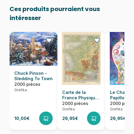
Ces produits pourraient vous
intéresser
Chuck Pinson -
Sledding To Town
2000 pièces
Grafika
Carte de la
Le Chat et 
France Physique
Papillons
- Larousse, 1925
2000 pièces
2000 pièce
Grafika
Grafika
10,00€
26,95€
26,95€