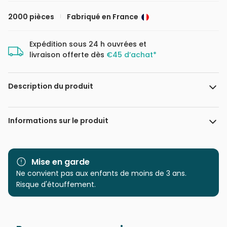
2000 pièces
Fabriqué en France
Expédition sous 24 h ouvrées et
livraison offerte dès
€45 d’achat*
Description du produit
Josephine Wall. www.josephinewall.com
Informations sur le produit
Marque
Grafika
Mise en garde
Catégorie
Ne convient pas aux enfants de moins de 3 ans.
Puzzles - Art
Risque d'étouffement.
Age
Puzzle pour Adultes (500 à
48.000 pièces)