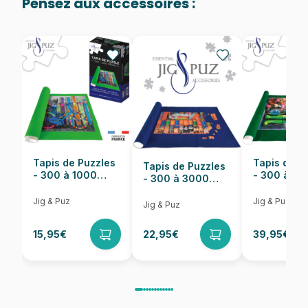
Pensez aux accessoires :
Provenance
Fabriqué en France
EAN
3663384306525
Nombre de pièces
2000 pièces
Dimensions
98 x 69 cm
Tapis de Puzzles
Tapis de P
Tapis de Puzzles
- 300 à 1000
- 300 à 6
- 300 à 3000
pièces
pièces
Pièces
Jig & Puz
Jig & Puz
Jig & Puz
15,95€
22,95€
39,95€