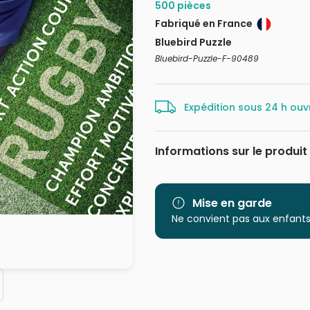
500 pièces
Fabriqué en France
Bluebird Puzzle
Bluebird-Puzzle-F-90489
Expédition sous 24 h ouv
Informations sur le produit
Marque
Catégorie
Mise en garde
Ne convient pas aux enfants
Age
Provenance
EAN