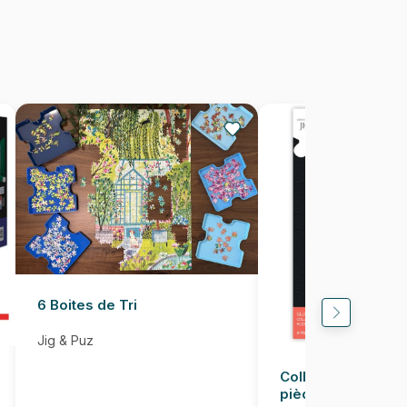
500 pièces
48 x 34 cm
6 Boites de Tri
Jig & Puz
Colle pour Puzzle
pièces