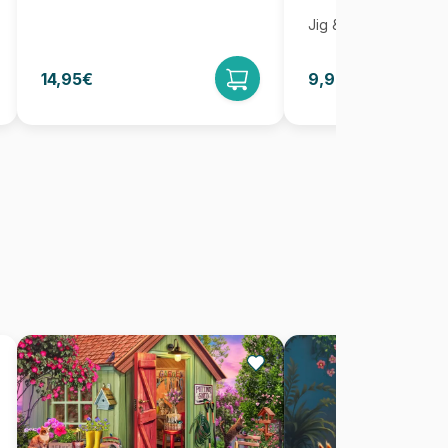
Jig & Puz
14,95€
9,95€