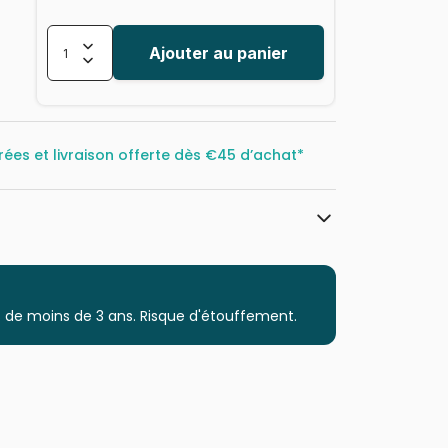
Ajouter au panier
rées et livraison offerte dès
€45 d’achat*
Bluebird Puzzle
Puzzles - Sports
 de moins de 3 ans. Risque d'étouffement.
Puzzle pour Adultes (500 à 48.000
pièces)
Fabriqué en France
3663384904899