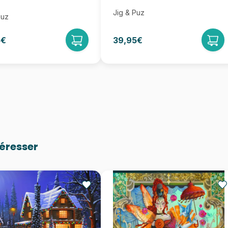
Jig & Puz
Puz
5€
39,95€
téresser