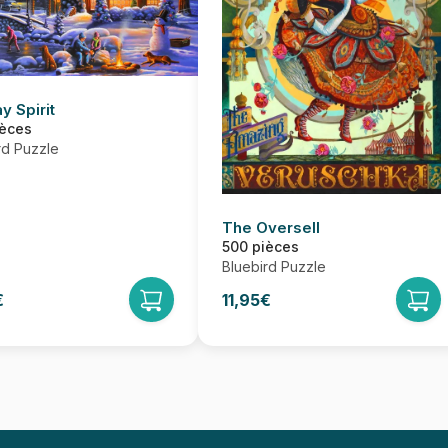
y Spirit
ièces
rd Puzzle
The Oversell
500 pièces
Bluebird Puzzle
€
11,95€