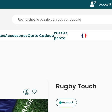
Accès R
Puzzles
tes
Accessoires
Carte Cadeau
photo
Rugby Touch
En stock