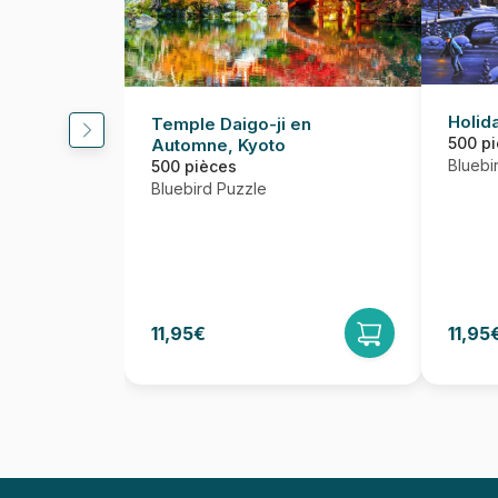
Holida
Temple Daigo-ji en
500 p
Automne, Kyoto
Bluebi
500 pièces
Bluebird Puzzle
11,95€
11,95