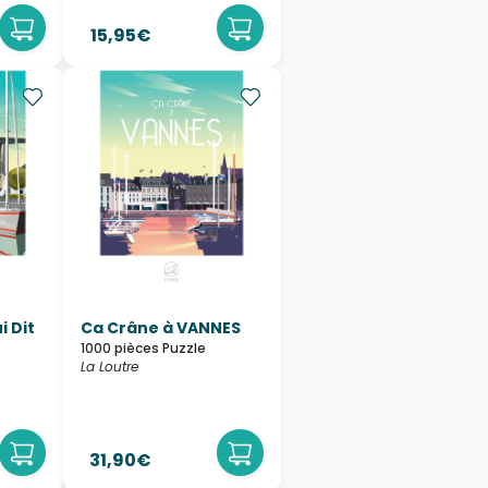
15,95€
i Dit
Ca Crâne à VANNES
1000 pièces Puzzle
La Loutre
31,90€