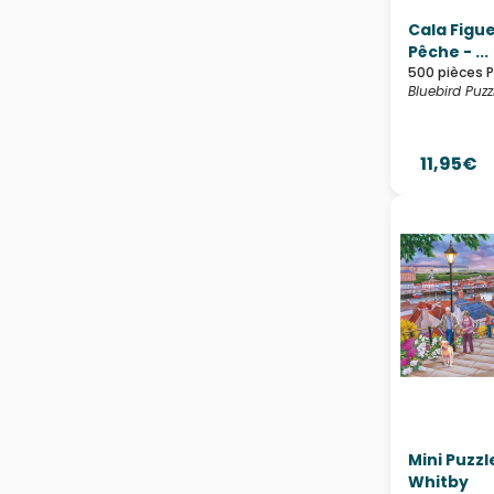
Cala Figue
Pêche - ...
500 pièces 
Bluebird Puzz
11,95€
Mini Puzzl
Whitby