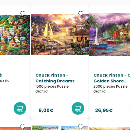
é
Chuck Pinson -
Chuck Pinson - 
Puzzle
Catching Dreams
Golden Shore...
1500 pièces Puzzle
2000 pièces Puzzle
Grafika
Grafika
9,00€
26,95€