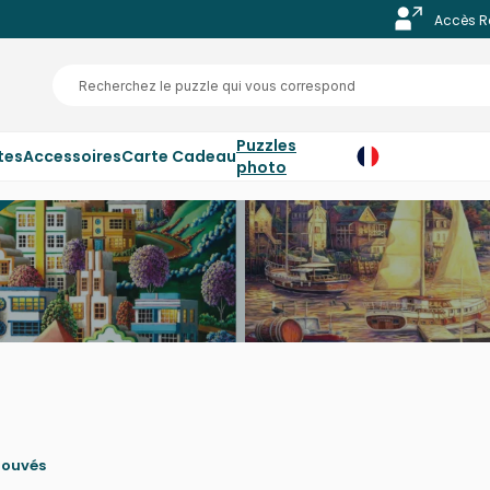
Accès R
Puzzles
tes
Accessoires
Carte Cadeau
photo
rouvés