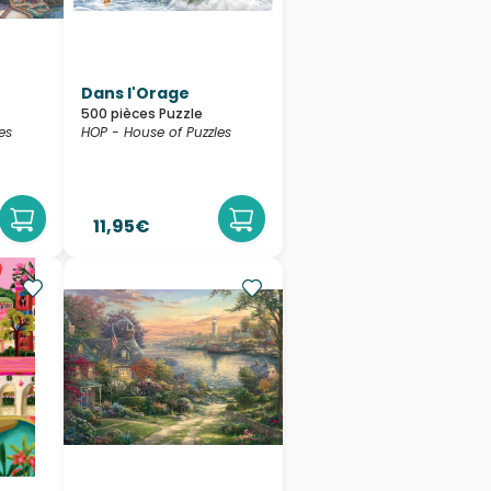
Dans l'Orage
500 pièces Puzzle
es
HOP - House of Puzzles
11,95€