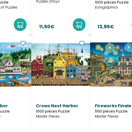
Puzzles DToys
uzzle
1000 pièces Puzzle
of Puzzles
Eurographics
11,50€
13,95€
rbor
Crows Nest Harbor
Fireworks Finale
Puzzle
1000 pièces Puzzle
550 pièces Puzzle
s
Master Pieces
Master Pieces