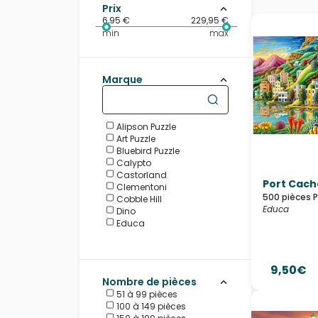
Prix
6,95 €
229,95 €
min
max
Marque
Alipson Puzzle
Art Puzzle
Bluebird Puzzle
Calypto
Castorland
Port Cach
Clementoni
500 pièces 
Cobble Hill
Educa
Dino
Educa
Eurographics
Gibsons
Grafika
9,50€
Hachette
Nombre de pièces
HOP - House of Puzzles
51 à 99 pièces
La Loutre
100 à 149 pièces
Master Pieces