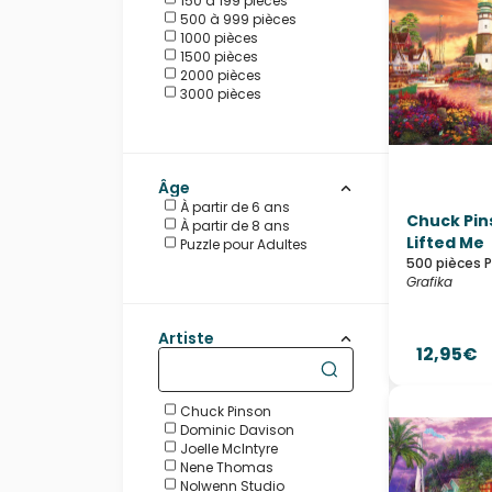
150 à 199 pièces
Otter House Puzzle
500 à 999 pièces
Pieces & Peace
1000 pièces
Puzzle Michèle Wilson
1500 pièces
Puzzles DToys
2000 pièces
Ravensburger
3000 pièces
Schmidt Spiele
SunsOut
Trefl
Âge
À partir de 6 ans
Chuck Pin
À partir de 8 ans
Lifted Me
Puzzle pour Adultes
500 pièces 
Grafika
Artiste
12,95€
Chuck Pinson
Dominic Davison
Joelle McIntyre
Nene Thomas
Nolwenn Studio