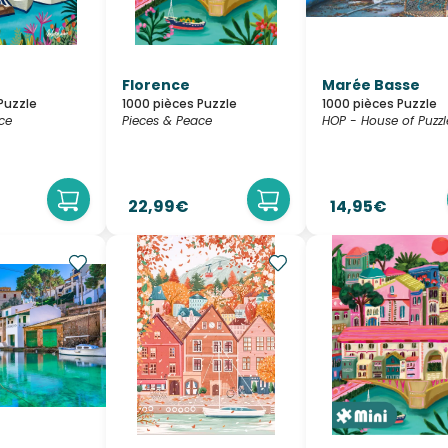
Florence
Marée Basse
Puzzle
1000 pièces Puzzle
1000 pièces Puzzle
ce
Pieces & Peace
HOP - House of Puzzl
22,99€
14,95€