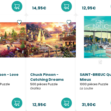
14,95€
12,95€
son - Love
Chuck Pinson -
SAINT-BRIEUC Qu
Catching Dreams
Mieux
 Puzzle
500 pièces Puzzle
1000 pièces Puzzle
Grafika
La Loutre
12,95€
31,90€