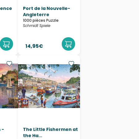
orence
Port de la Nouvelle-
Angleterre
1000 pièces Puzzle
Schmidt Spiele
14,95€
 -
The Little Fishermen at
the Ha...