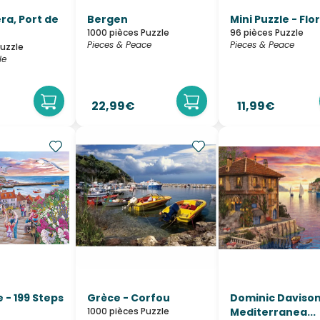
ra, Port de
Bergen
Mini Puzzle - Fl
1000 pièces Puzzle
96 pièces Puzzle
Pieces & Peace
Pieces & Peace
Puzzle
le
22,99€
11,99€
e - 199 Steps
Grèce - Corfou
Dominic Davison
1000 pièces Puzzle
Mediterranea...