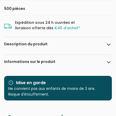
500 pièces
Expédition sous 24 h ouvrées et
livraison offerte dès
€45 d’achat*
Description du produit
Chuck Pinson - www.chuckpinson.com
Informations sur le produit
Marque
Grafika
Mise en garde
Catégorie
Ne convient pas aux enfants de moins de 3 ans.
Puzzles - Campagne
Risque d'étouffement.
Age
Puzzle pour Adultes (500 à
48.000 pièces)