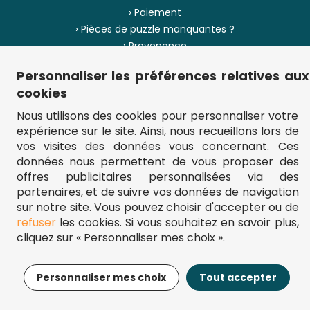
› Paiement
› Pièces de puzzle manquantes ?
› Provenance
Personnaliser les préférences relatives aux
› Plan du site
cookies
Nous utilisons des cookies pour personnaliser votre
expérience sur le site. Ainsi, nous recueillons lors de
** Frais d'envoi = 6,95 € (France) / gratuit à partir de 45 €.
vos visites des données vous concernant. Ces
fou-de-puzzle.com : le site référence pour acheter des puzzles de
données nous permettent de vous proposer des
qualité à bon prix.
© Fou-de-puzzle.com 2011 - 2026
offres publicitaires personnalisées via des
partenaires, et de suivre vos données de navigation
sur notre site. Vous pouvez choisir d'accepter ou de
refuser
les cookies. Si vous souhaitez en savoir plus,
cliquez sur « Personnaliser mes choix ».
14,95€
Ajouter au panier
Personnaliser mes choix
Tout accepter