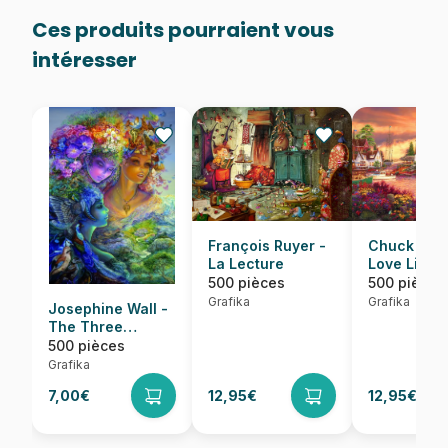
Ces produits pourraient vous
intéresser
Chuck Pins
François Ruyer -
Love Lifte
La Lecture
500 pièces
500 pièces
Grafika
Grafika
Josephine Wall -
The Three
Graces
500 pièces
Grafika
7,00€
12,95€
12,95€