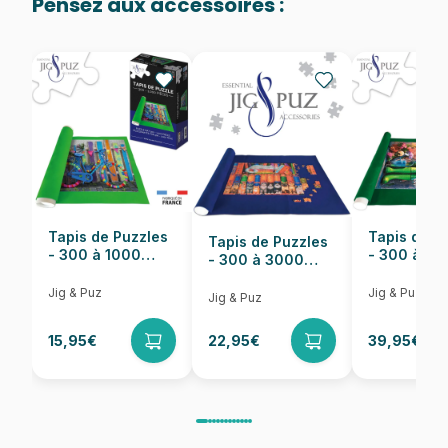
Pensez aux accessoires :
Provenance
Puzzles fabriqués en France
EAN
3667232338010
Nombre de pièces
500 pièces
Dimensions
48 x 34 cm
Tapis de Puzzles
Tapis de P
Tapis de Puzzles
- 300 à 1000
- 300 à 6
- 300 à 3000
pièces
pièces
Pièces
Jig & Puz
Jig & Puz
Jig & Puz
15,95€
22,95€
39,95€