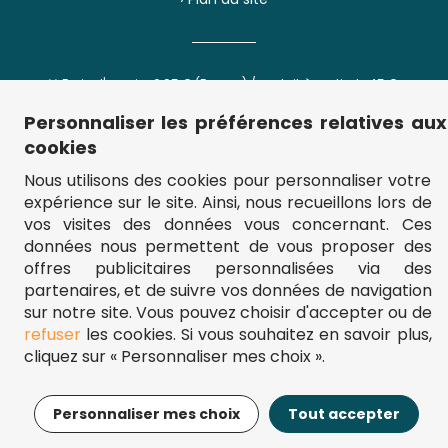
** Frais d'envoi = 6,95 € (France) / gratuit à partir de 45 €.
fou-de-puzzle.com : le site référence pour acheter des puzzles de
qualité à bon prix.
Personnaliser les préférences relatives aux
© Fou-de-puzzle.com 2011 - 2026
cookies
Nous utilisons des cookies pour personnaliser votre
Filtrer
Trier
expérience sur le site. Ainsi, nous recueillons lors de
vos visites des données vous concernant. Ces
données nous permettent de vous proposer des
offres publicitaires personnalisées via des
Prix
Le moins cher
partenaires, et de suivre vos données de navigation
Le plus cher
sur notre site. Vous pouvez choisir d'accepter ou de
% de Réduction
refuser
les cookies. Si vous souhaitez en savoir plus,
Nombre de pièces
Nouveautés
cliquez sur « Personnaliser mes choix ».
Top des ventes
Nombre de pièces
Âge
Personnaliser mes choix
Tout accepter
Filtrer
Trier