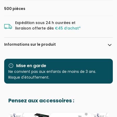
500 pièces
Expédition sous 24 h ouvrées et
livraison offerte dès
€45 d’achat*
Informations sur le produit
Marque
Educa : un large choix de
puzzles made in Espagne
Mise en garde
Ne convient pas aux enfants de moins de 3 ans.
Catégorie
Puzzles - Chats
Risque d'étouffement.
Age
Puzzle pour Adultes (500 à
48.000 pièces)
Pensez aux accessoires :
Provenance
Puzzles fabriqués en France