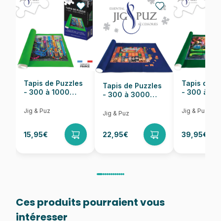
EAN
8412668202412
Nombre de pièces
500 pièces
Dimensions
33 x 23 cm
Tapis de Puzzles
Tapis de P
Tapis de Puzzles
- 300 à 1000
- 300 à 6
- 300 à 3000
pièces
pièces
Pièces
Jig & Puz
Jig & Puz
Jig & Puz
15,95€
22,95€
39,95€
Ces produits pourraient vous
intéresser