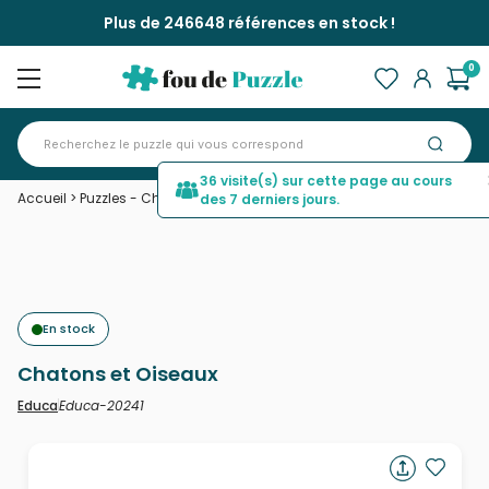
Plus de 246648 références en stock !
0
36 visite(s) sur cette page au cours
Accueil
>
Puzzles - Chats
>
Chatons et Oiseaux
des 7 derniers jours.
En stock
Chatons et Oiseaux
Educa-20241
Educa