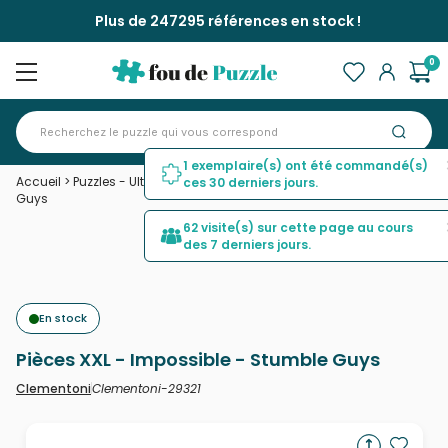
Plus de 247295 références en stock !
0
1 exemplaire(s) ont été commandé(s)
Accueil
>
Puzzles - Ultime défi
>
Pièces XXL - Impossible - Stumble
ces 30 derniers jours.
Guys
62 visite(s) sur cette page au cours
des 7 derniers jours.
En stock
Pièces XXL - Impossible - Stumble Guys
Clementoni-29321
Clementoni