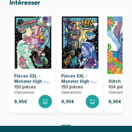
intéresser
Pièces XXL -
Pièces XXL -
Monster High -
Monster High -
Stitch
Draculauna
Frankie Stein
150 pièces
150 pièces
104 pièces
Clementoni
Clementoni
Clementoni
9,95€
9,95€
9,95€