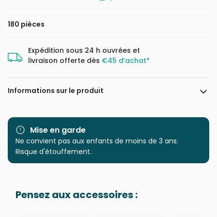
180 pièces
Expédition sous 24 h ouvrées et
livraison offerte dès
€45 d’achat*
Informations sur le produit
Marque
Clementoni, le Puzzle
européen Made in Italie
Mise en garde
Ne convient pas aux enfants de moins de 3 ans.
Catégorie
Puzzles - Ultime défi
Risque d'étouffement.
Age
à partir de 8 ans (101 à 250
pièces)
Pensez aux accessoires :
Provenance
Puzzles fabriqués en France