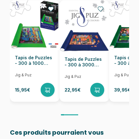
EAN
8005125293216
Nombre de pièces
180 pièces
Dimensions
48 x 33 cm
Tapis de Puzzles
Tapis de P
Tapis de Puzzles
- 300 à 1000
- 300 à 6
- 300 à 3000
pièces
pièces
Pièces
Jig & Puz
Jig & Puz
Jig & Puz
15,95€
22,95€
39,95€
Ces produits pourraient vous