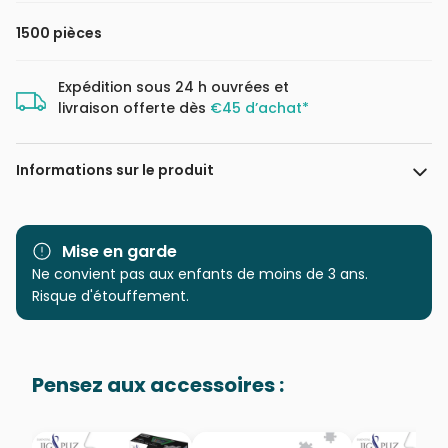
1500 pièces
Expédition sous 24 h ouvrées et
livraison offerte dès
€45 d’achat*
Informations sur le produit
Marque
Clementoni, le Puzzle
européen Made in Italie
Mise en garde
Ne convient pas aux enfants de moins de 3 ans.
Catégorie
Puzzles - Villes et Villages
Risque d'étouffement.
Age
Puzzle pour Adultes (500 à
48.000 pièces)
Pensez aux accessoires :
Provenance
Puzzles fabriqués en France