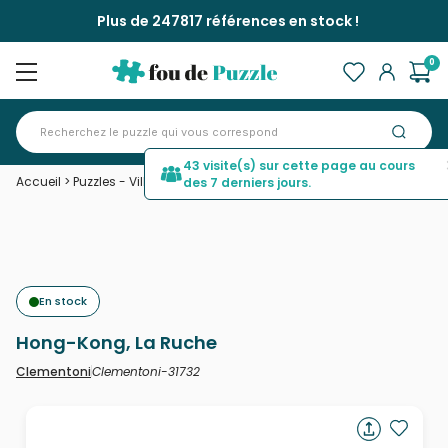
Plus de 247817 références en stock !
0
43 visite(s) sur cette page au cours
Accueil
>
Puzzles - Villes et Villages
>
Hong-Kong, La Ruche
des 7 derniers jours.
En stock
Hong-Kong, La Ruche
Clementoni-31732
Clementoni