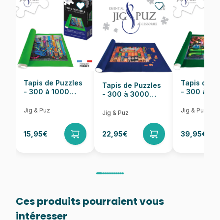
EAN
8005125317325
Nombre de pièces
1500 pièces
Dimensions
84 x 59 cm
Tapis de Puzzles
Tapis de P
Tapis de Puzzles
- 300 à 1000
- 300 à 6
- 300 à 3000
pièces
pièces
Pièces
Jig & Puz
Jig & Puz
Jig & Puz
15,95€
22,95€
39,95€
Ces produits pourraient vous
intéresser