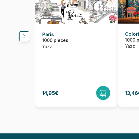
Color
Paris
1000 
1000 pièces
Yazz
Yazz
14,95€
13,46