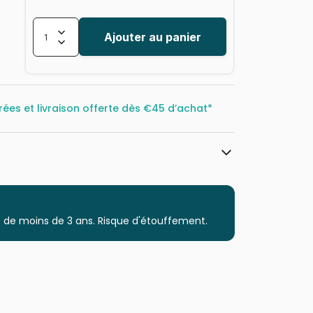
Ajouter au panier
rées et livraison offerte dès
€45 d’achat*
Yazz
Puzzles - Chiens
 de moins de 3 ans. Risque d'étouffement.
Puzzle pour Adultes (500 à 48.000
pièces)
Puzzles fabriqués en France
8699375061888