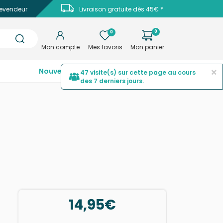
evendeur
Livraison gratuite dès 45€ *
0
0
Mon compte
Mes favoris
Mon panier
×
Nouveautés
Top ventes
Promotions
47 visite(s) sur cette page au cours
des 7 derniers jours.
14,95€