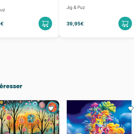
Jig & Puz
Puz
5€
39,95€
téresser