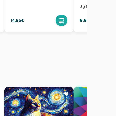
Jig & Puz
14,95€
9,95€