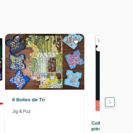
1000 pièces
68 x 48 cm
6 Boites de Tri
Jig & Puz
Colle pour Puzzle
pièces