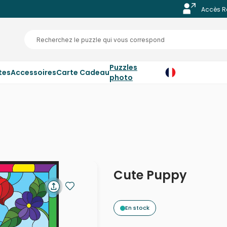
Accès R
Puzzles
tes
Accessoires
Carte Cadeau
photo
Cute Puppy
En stock