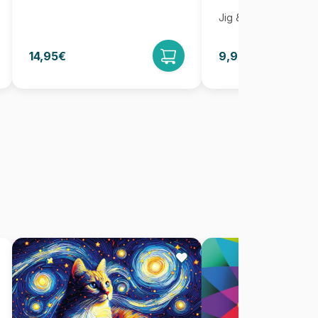
Jig & Puz
14,95€
9,95€