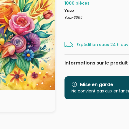
1000 pièces
Yazz
Yazz-3885
Expédition sous 24 h ouv
Informations sur le produit
Marque
Catégorie
Mise en garde
Ne convient pas aux enfants
Age
Provenance
EAN