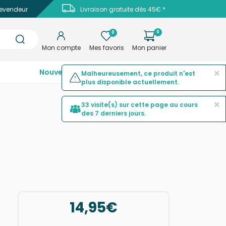
evendeur
Livraison gratuite dès 45€ *
0
0
Mon compte
Mes favoris
Mon panier
×
Nouveautés
Top ventes
Promotions
Malheureusement, ce produit n'est
plus disponible actuellement.
×
33 visite(s) sur cette page au cours
des 7 derniers jours.
14,95€