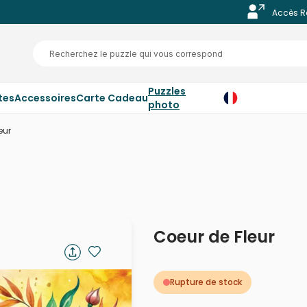
Accès R
Puzzles
tes
Accessoires
Carte Cadeau
photo
eur
Coeur de Fleur
Rupture de stock