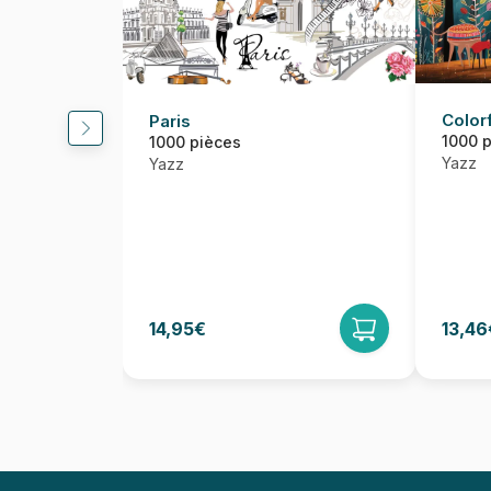
Color
Paris
1000 
1000 pièces
Yazz
Yazz
14,95€
13,46