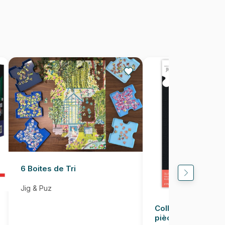
1000 pièces
48 x 68 cm
6 Boites de Tri
Jig & Puz
Colle pour Puzzle
pièces