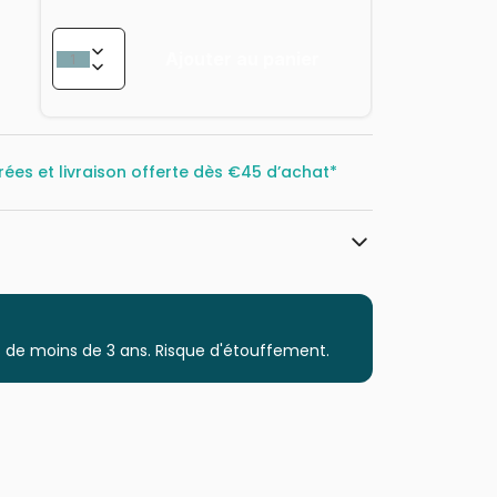
Ajouter au panier
rées et livraison offerte dès
€45 d’achat*
Yazz
Puzzles - Forêts, Fleurs et Jardins
 de moins de 3 ans. Risque d'étouffement.
Puzzle pour Adultes (500 à 48.000
pièces)
Puzzles fabriqués en France
8699375062298