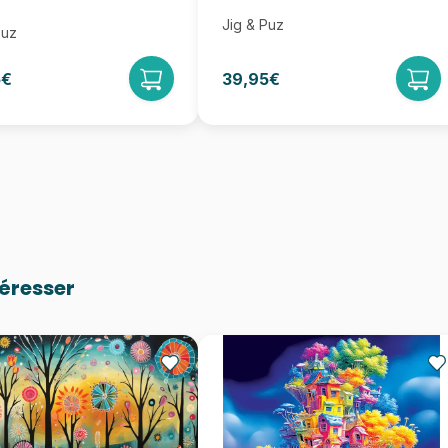
Jig & Puz
Puz
5€
39,95€
téresser