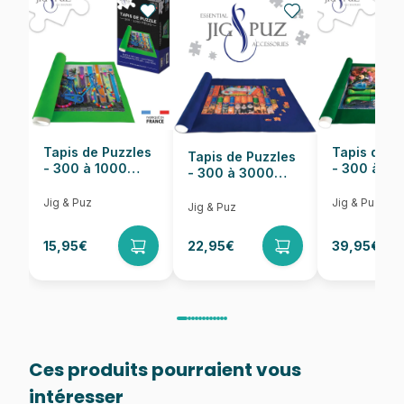
Nombre de pièces
1000 pièces
Dimensions
68 x 48 cm
Tapis de Puzzles
Tapis de P
Tapis de Puzzles
- 300 à 1000
- 300 à 6
- 300 à 3000
pièces
pièces
Pièces
Jig & Puz
Jig & Puz
Jig & Puz
15,95€
22,95€
39,95€
Ces produits pourraient vous
intéresser