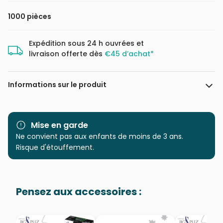
1000 pièces
Expédition sous 24 h ouvrées et
livraison offerte dès
€45 d’achat*
Informations sur le produit
Marque
Yazz
Mise en garde
Catégorie
Ne convient pas aux enfants de moins de 3 ans.
Puzzles - Déco et Objets
Risque d'étouffement.
Age
Puzzle pour Adultes (500 à
48.000 pièces)
Pensez aux accessoires :
Provenance
Puzzles fabriqués en France
EAN
8699375067712