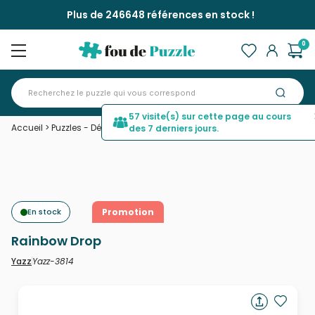
Plus de 246648 références en stock !
0
57 visite(s) sur cette page au cours
Accueil
>
Puzzles - Déco et Objets
>
Rainbow Drop
des 7 derniers jours.
En stock
Promotion
Rainbow Drop
Yazz-3814
Yazz