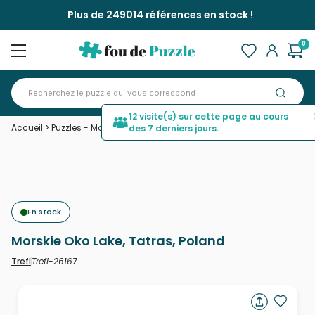
Plus de 249014 références en stock !
0
12 visite(s) sur cette page au cours
Accueil
>
Puzzles - Montagnes
>
Morskie Oko Lake, Tatras, Poland
des 7 derniers jours.
En stock
Morskie Oko Lake, Tatras, Poland
Trefl-26167
Trefl