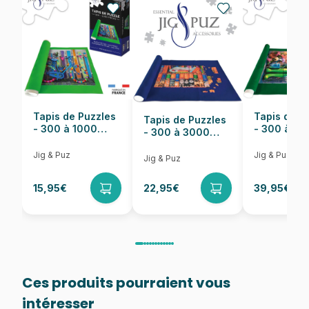
EAN
5900511261677
Nombre de pièces
1500 pièces
Dimensions
85 x 58 cm
Tapis de Puzzles
Tapis de P
Tapis de Puzzles
- 300 à 1000
- 300 à 6
- 300 à 3000
pièces
pièces
Pièces
Jig & Puz
Jig & Puz
Jig & Puz
15,95€
22,95€
39,95€
Ces produits pourraient vous
intéresser