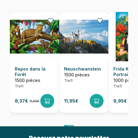
Repos dans la
Neuschwanstein
Frida Kahlo
Forêt
Portrait de 
1500 pièces
Jungle
1500 pièces
1000 pièce
Trefl
Trefl
Trefl
8,37€
11,95€
9,95€
11,95€