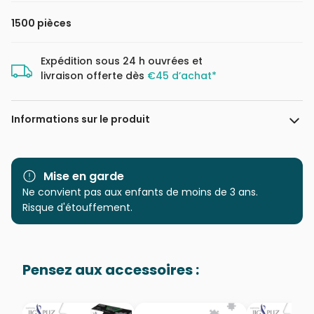
1500 pièces
Expédition sous 24 h ouvrées et
livraison offerte dès
€45 d’achat*
Informations sur le produit
Marque
Trefl, le leader de l'Europe de
l'Est
Mise en garde
Ne convient pas aux enfants de moins de 3 ans.
Catégorie
Puzzles - Montagnes
Risque d'étouffement.
Age
Puzzle pour Adultes (500 à
48.000 pièces)
Pensez aux accessoires :
Provenance
Puzzles fabriqués en France