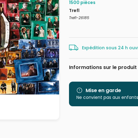
1500 pièces
Trefl
Trefl-26185
Expédition sous 24 h ouv
Informations sur le produit
Marque
Catégorie
Mise en garde
Ne convient pas aux enfants
Age
Provenance
EAN