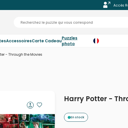
Accès R
Puzzles
tes
Accessoires
Carte Cadeau
photo
tter - Through the Movies
Harry Potter - Th
En stock