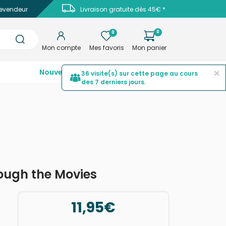
evendeur
Livraison gratuite dès 45€ *
0
0
Mon compte
Mes favoris
Mon panier
×
Nouveautés
Top ventes
Promotions
36 visite(s) sur cette page au cours
des 7 derniers jours.
rough the Movies
11,95€