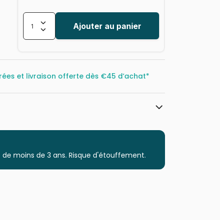
Ajouter au panier
rées et livraison offerte dès
€45 d’achat*
Trefl, le leader de l'Europe de l'Est
Puzzles - Affiches, Cinéma, Publicité
 de moins de 3 ans. Risque d'étouffement.
Puzzle pour Adultes (500 à 48.000
pièces)
Puzzles fabriqués en France
5900511261851