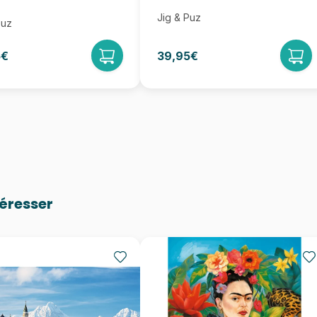
Jig & Puz
Puz
5€
39,95€
téresser