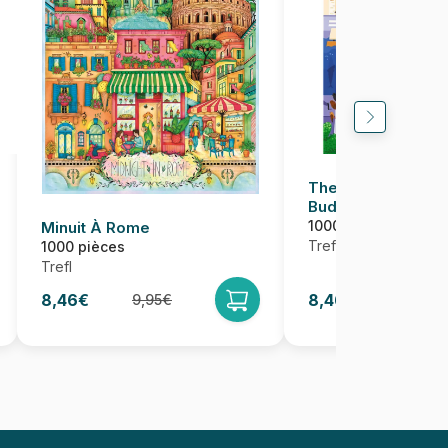
The Art of Colour 
Budapest, Hongri
1000 pièces
Minuit À Rome
Trefl
1000 pièces
Trefl
8,46€
8,46€
9,95€
9,95€