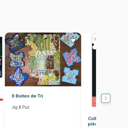
1500 pièces
85 x 58 cm
6 Boites de Tri
Jig & Puz
Colle pour Puzzle
pièces