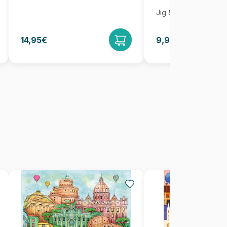
Jig & Puz
14,95€
9,95€