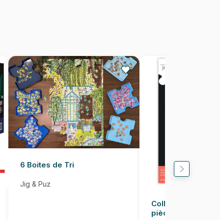
Puzzles fabriqués en France
5900511374964
500 pièces
48 x 34 cm
6 Boites de Tri
Jig & Puz
Colle pour Puzzle
pièces