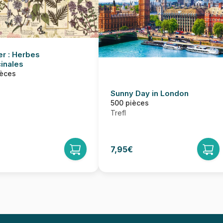
er : Herbes
inales
ièces
Sunny Day in London
500 pièces
Trefl
7,95€