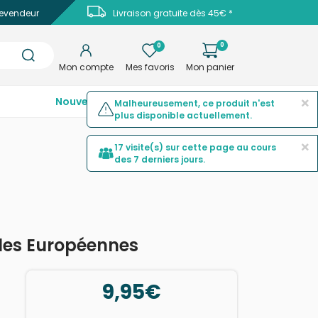
evendeur
Livraison gratuite dès 45€ *
0
0
Mon compte
Mes favoris
Mon panier
×
Nouveautés
Top ventes
Promotions
Malheureusement, ce produit n'est
plus disponible actuellement.
×
17 visite(s) sur cette page au cours
des 7 derniers jours.
ales Européennes
9,95€