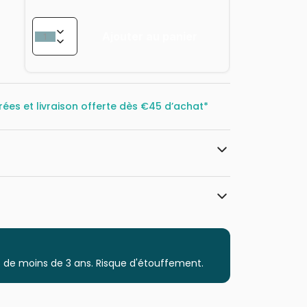
Ajouter au panier
rées et livraison offerte dès
€45 d’achat*
Trefl, le leader de l'Europe de l'Est
Puzzles - Villes et Villages
 de moins de 3 ans. Risque d'étouffement.
Puzzle pour Adultes (500 à 48.000
pièces)