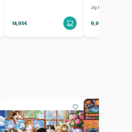
Jig & Puz
14,95€
9,95€