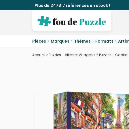
Plus de 247817 références en stock !
Pièces
Marques
Thèmes
Formats
Artis
Accueil
>
Puzzles - Villes et Villages
>
2 Puzzles - Capita