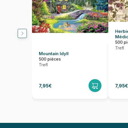
Herbi
Médic
500 p
Trefl
Mountain Idyll
500 pièces
Trefl
7,95€
7,95€