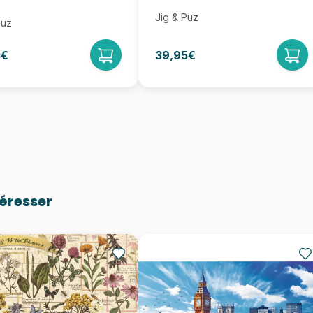
Jig & Puz
Puz
5€
39,95€
téresser