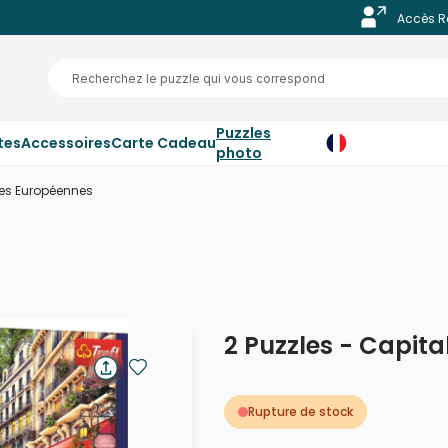
Accès R
Puzzles
tes
Accessoires
Carte Cadeau
photo
les Européennes
2 Puzzles - Capit
Rupture de stock