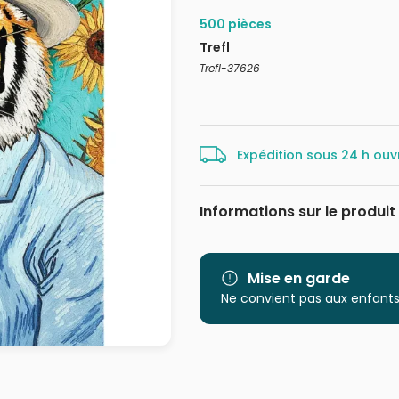
500 pièces
Trefl
Trefl-37626
Expédition sous 24 h ouv
Informations sur le produit
Marque
Catégorie
Mise en garde
Ne convient pas aux enfants
Age
Provenance
EAN