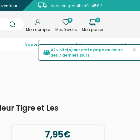
evendeur
Livraison gratuite dès 45€ *
0
0
Mon compte
Mes favoris
Mon panier
×
Nouveautés
Top ventes
Promotions
42 visite(s) sur cette page au cours
des 7 derniers jours.
eur Tigre et Les
7,95€