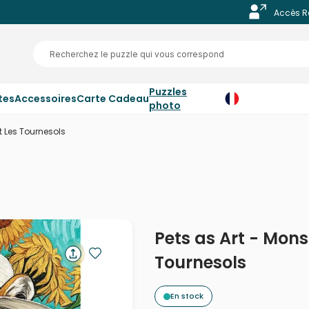
Accès R
Puzzles
tes
Accessoires
Carte Cadeau
photo
et Les Tournesols
Pets as Art - Monsi
Tournesols
En stock