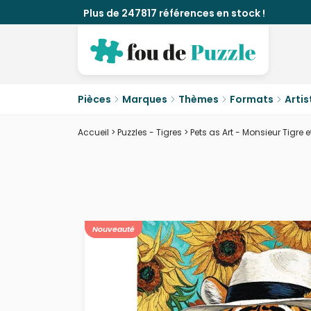
Plus de 247817 références en stock !
Pièces
Marques
Thèmes
Formats
Artis
Accueil
>
Puzzles - Tigres
>
Pets as Art - Monsieur Tigre 
Nouveauté