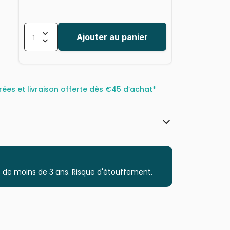
Ajouter au panier
rées et livraison offerte dès
€45 d’achat*
Trefl, le leader de l'Europe de l'Est
Puzzles - Tigres
 de moins de 3 ans. Risque d'étouffement.
Puzzle pour Adultes (500 à 48.000
pièces)
Puzzles fabriqués en France
5900511376265