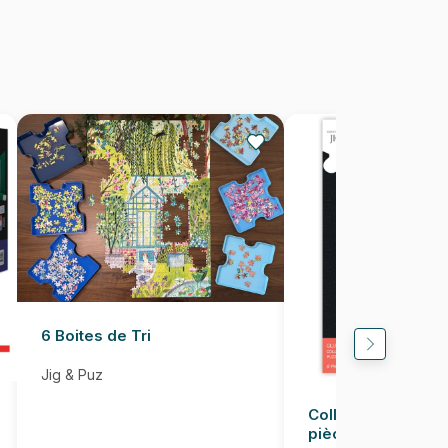
500 pièces
48 x 34 cm
6 Boites de Tri
Jig & Puz
Colle pour Puzzle
pièces