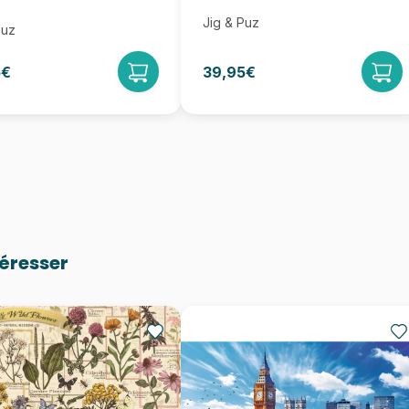
Jig & Puz
Puz
5€
39,95€
téresser