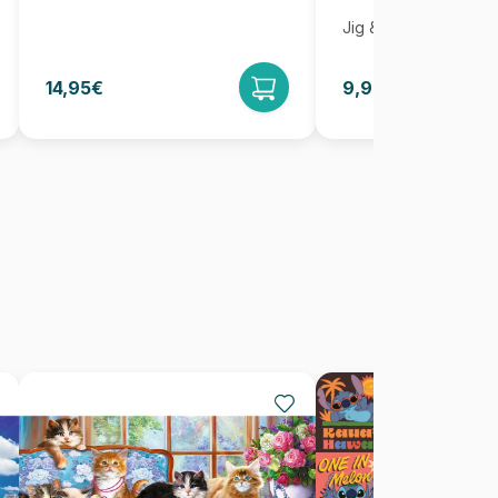
Jig & Puz
14,95€
9,95€