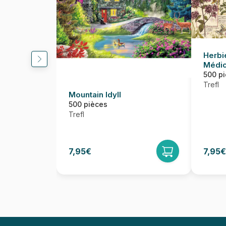
Herbi
Médic
500 p
Trefl
Mountain Idyll
500 pièces
Trefl
7,95€
7,95€