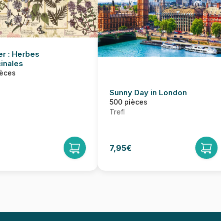
er : Herbes
inales
ièces
Sunny Day in London
500 pièces
Trefl
7,95€