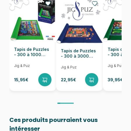
EAN
5900511373295
Nombre de pièces
500 pièces
Dimensions
48 x 34 cm
Tapis de Puzzles
Tapis de P
Tapis de Puzzles
- 300 à 1000
- 300 à 6
- 300 à 3000
pièces
pièces
Pièces
Jig & Puz
Jig & Puz
Jig & Puz
15,95€
22,95€
39,95€
Ces produits pourraient vous
intéresser