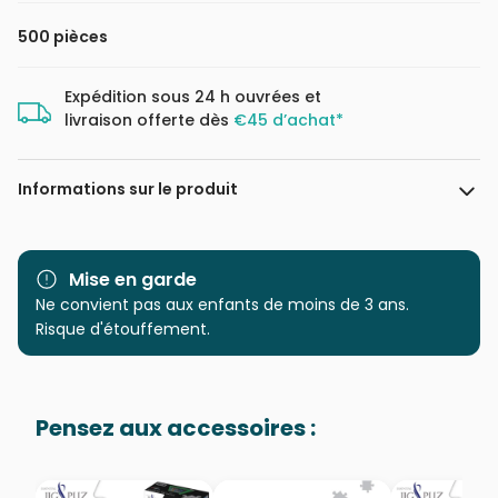
500 pièces
Expédition sous 24 h ouvrées et
livraison offerte dès
€45 d’achat*
Informations sur le produit
Marque
Trefl, le leader de l'Europe de
l'Est
Mise en garde
Ne convient pas aux enfants de moins de 3 ans.
Catégorie
Puzzles - Monuments
Risque d'étouffement.
Age
Puzzle pour Adultes (500 à
48.000 pièces)
Pensez aux accessoires :
Provenance
Puzzles fabriqués en France