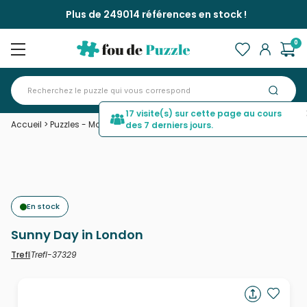
Plus de 249014 références en stock !
0
17 visite(s) sur cette page au cours
Accueil
>
Puzzles - Monuments
>
Sunny Day in London
des 7 derniers jours.
En stock
Sunny Day in London
Trefl-37329
Trefl