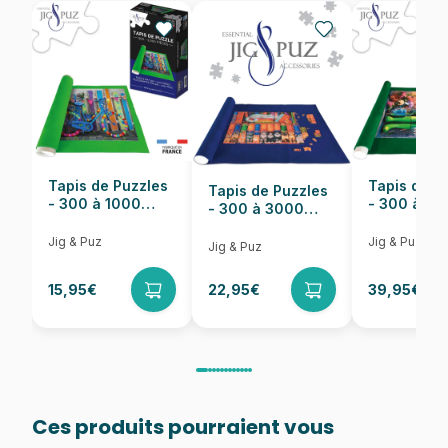
EAN
4001504585549
Nombre de pièces
1000 pièces
Dimensions
69 x 49 cm
Tapis de Puzzles
Tapis de P
Tapis de Puzzles
- 300 à 1000
- 300 à 6
- 300 à 3000
pièces
pièces
Pièces
Jig & Puz
Jig & Puz
Jig & Puz
15,95€
22,95€
39,95€
Ces produits pourraient vous