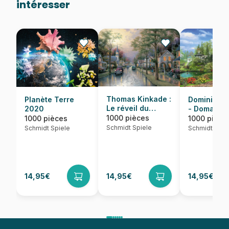
intéresser
Thomas Kinkade :
Dominic Da
Planète Terre
Le réveil du
- Domaine
2020
village
idyllique
1000 pièces
1000 pièce
1000 pièces
Schmidt Spiele
Schmidt Spie
Schmidt Spiele
14,95€
14,95€
14,95€