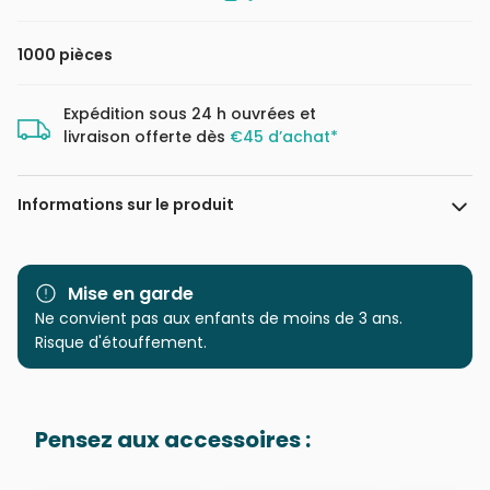
1000 pièces
Expédition sous 24 h ouvrées et
livraison offerte dès
€45 d’achat*
Informations sur le produit
Marque
Schmidt Spiele
Mise en garde
Catégorie
Ne convient pas aux enfants de moins de 3 ans.
Puzzles - Forêts, Fleurs et
Jardins
Risque d'étouffement.
Age
Puzzle pour Adultes (500 à
48.000 pièces)
Pensez aux accessoires :
Provenance
Puzzles fabriqués en France