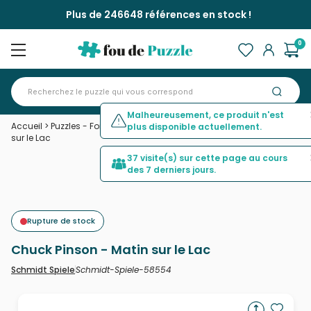
Plus de 246648 références en stock !
0
Malheureusement, ce produit n'est
Accueil
>
Puzzles - Forêts, Fleurs et Jardins
>
Chuck Pinson - Matin
plus disponible actuellement.
sur le Lac
37 visite(s) sur cette page au cours
des 7 derniers jours.
Rupture de stock
Chuck Pinson - Matin sur le Lac
Schmidt-Spiele-58554
Schmidt Spiele