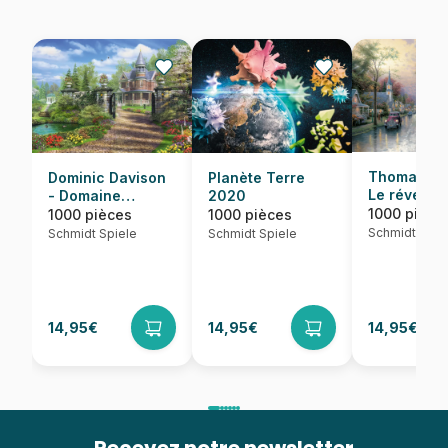
Thomas Kin
Dominic Davison
Planète Terre
Le réveil d
- Domaine
2020
village
idyllique
1000 pièce
1000 pièces
1000 pièces
Schmidt Spie
Schmidt Spiele
Schmidt Spiele
14,95€
14,95€
14,95€