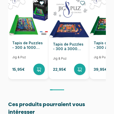
Nombre de pièces
1000 pièces
Dimensions
69 x 49 cm
Tapis de Puzzles
Tapis de P
Tapis de Puzzles
- 300 à 1000
- 300 à 6
- 300 à 3000
pièces
pièces
Pièces
Jig & Puz
Jig & Puz
Jig & Puz
15,95€
22,95€
39,95€
Ces produits pourraient vous
intéresser