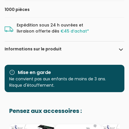
1000 pièces
Expédition sous 24 h ouvrées et
livraison offerte dès
€45 d’achat*
Informations sur le produit
Marque
Schmidt Spiele
Mise en garde
Catégorie
Ne convient pas aux enfants de moins de 3 ans.
Puzzles - Humour et Satire
Risque d'étouffement.
Age
Puzzle pour Adultes (500 à
48.000 pièces)
Pensez aux accessoires :
Provenance
Puzzles fabriqués en France
EAN
4001504583446