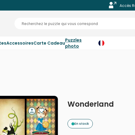
Accès R
Puzzles
tes
Accessoires
Carte Cadeau
photo
Wonderland
En stock