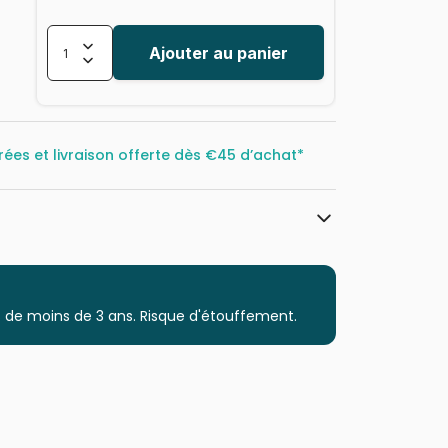
Ajouter au panier
rées et livraison offerte dès
€45 d’achat*
Magnolia
Puzzles - Déco et Objets
 de moins de 3 ans. Risque d'étouffement.
Puzzle pour Adultes (500 à 48.000
pièces)
Puzzles fabriqués en France
8699375067019