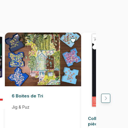
1023 pièces
60 x 60 cm
6 Boites de Tri
Jig & Puz
Colle pour Puzzle
pièces