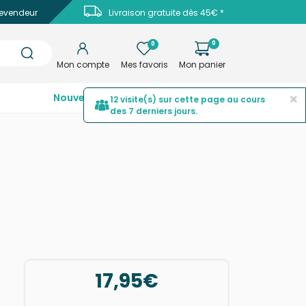
evendeur
Livraison gratuite dès 45€ *
0
0
Mon compte
Mes favoris
Mon panier
×
Nouveautés
Top ventes
Promotions
12 visite(s) sur cette page au cours
des 7 derniers jours.
17,95€