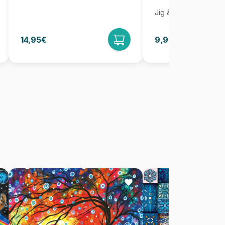
Jig & Puz
14,95€
9,95€