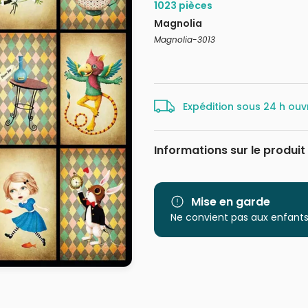
1023 pièces
Magnolia
Magnolia-3013
Expédition sous 24 h ouv
Informations sur le produit
Marque
Catégorie
Mise en garde
Ne convient pas aux enfants
Age
Provenance
EAN