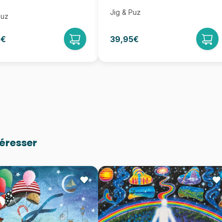
Jig & Puz
Puz
5€
39,95€
téresser