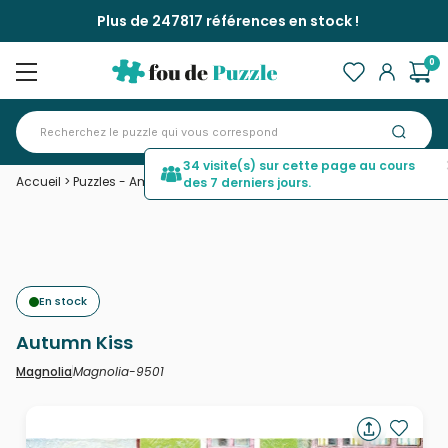
Plus de 247817 références en stock !
0
34 visite(s) sur cette page au cours
Accueil
>
Puzzles - Amour et Tendresse
>
Autumn Kiss
des 7 derniers jours.
En stock
Autumn Kiss
Magnolia-9501
Magnolia