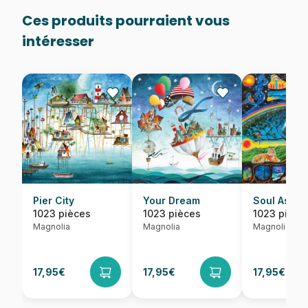
Ces produits pourraient vous
intéresser
Pier City
Your Dream
Soul Ascen
1023 pièces
1023 pièces
1023 pièce
Magnolia
Magnolia
Magnolia
17,95€
17,95€
17,95€