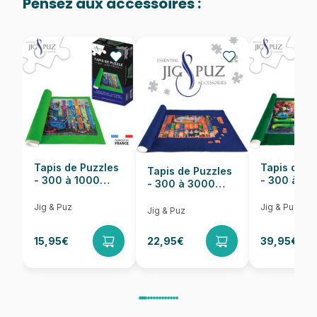
Pensez aux accessoires :
Provenance
Puzzles fabriqués en France
EAN
8699375068498
Nombre de pièces
1023 pièces
Dimensions
60 x 60 cm
Tapis de Puzzles
Tapis de P
Tapis de Puzzles
- 300 à 1000
- 300 à 6
- 300 à 3000
pièces
pièces
Pièces
Jig & Puz
Jig & Puz
Jig & Puz
15,95€
22,95€
39,95€