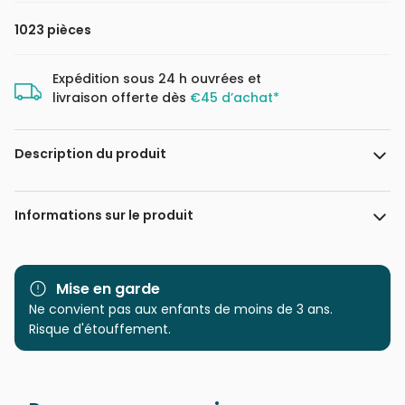
1023 pièces
Expédition sous 24 h ouvrées et
livraison offerte dès
€45 d’achat*
Description du produit
David Martiashvili
Informations sur le produit
Marque
Magnolia
Mise en garde
Catégorie
Ne convient pas aux enfants de moins de 3 ans.
Puzzles - Amour et
Tendresse
Risque d'étouffement.
Age
Puzzle pour Adultes (500 à
48.000 pièces)