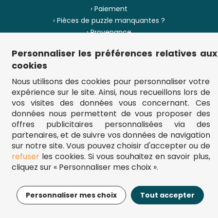
› Paiement
› Pièces de puzzle manquantes ?
› Provenance
Personnaliser les préférences relatives aux
› Plan du site
cookies
Nous utilisons des cookies pour personnaliser votre
expérience sur le site. Ainsi, nous recueillons lors de
** Frais d'envoi = 6,95 € (France) / gratuit à partir de 45 €.
vos visites des données vous concernant. Ces
fou-de-puzzle.com : le site référence pour acheter des puzzles de
données nous permettent de vous proposer des
qualité à bon prix.
© Fou-de-puzzle.com 2011 - 2026
offres publicitaires personnalisées via des
partenaires, et de suivre vos données de navigation
sur notre site. Vous pouvez choisir d'accepter ou de
refuser
les cookies. Si vous souhaitez en savoir plus,
cliquez sur « Personnaliser mes choix ».
17,95€
Ajouter au panier
Personnaliser mes choix
Tout accepter