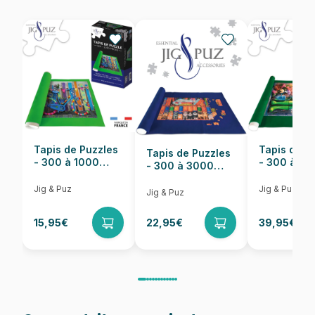
EAN
3760410641947
Nombre de pièces
96 pièces
Dimensions
20 x 15 cm
Tapis de Puzzles
Tapis de P
Tapis de Puzzles
- 300 à 1000
- 300 à 6
- 300 à 3000
pièces
pièces
Pièces
Jig & Puz
Jig & Puz
Jig & Puz
15,95€
22,95€
39,95€