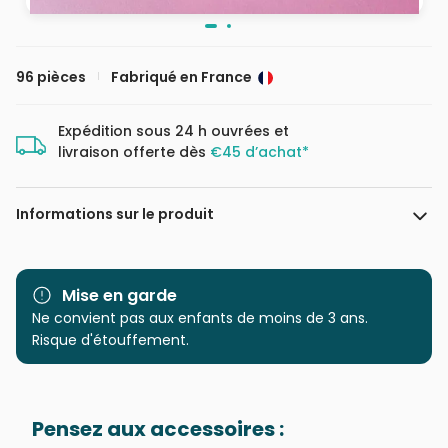
96 pièces
Fabriqué en France
Expédition sous 24 h ouvrées et
livraison offerte dès
€45 d’achat*
Informations sur le produit
Marque
La Loutre
Mise en garde
Catégorie
Ne convient pas aux enfants de moins de 3 ans.
Puzzles - Rétros et Nostalgie
Risque d'étouffement.
Age
Provenance
Fabriqué en France
Pensez aux accessoires :