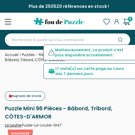
Plus de 250520 références en stock !
0
Malheureusement, ce produit n'est
Accueil
>
Puzzles - Rétros et Nostalgie
>
Puzzle Mini 96 Pièces -
plus disponible actuellement.
Bâbord, Tribord, CÔTES-D'ARMOR
17 visite(s) sur cette page au cours
des 7 derniers jours.
Rupture de stock
Puzzle Mini 96 Pièces - Bâbord, Tribord,
CÔTES-D'ARMOR
Puzzle-La-Loutre-1947
La Loutre
Nouveauté