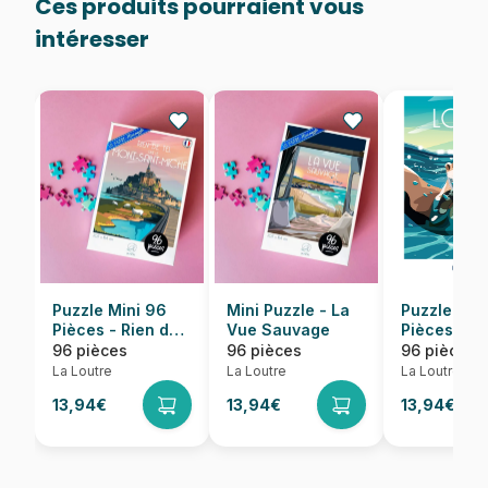
Ces produits pourraient vous
intéresser
Puzzle Mini 96
Mini Puzzle - La
Puzzle Min
Pièces - Rien de
Vue Sauvage
Pièces - Loutre
tel que le MONT-
Mesure -
96 pièces
96 pièces
96 pièces
SAINT-MICHEL
Oceanopol
La Loutre
La Loutre
La Loutre
13,94€
13,94€
13,94€