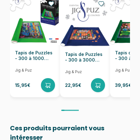
Nombre de pièces
1000 pièces
Dimensions
69 x 48 cm
Tapis de Puzzles
Tapis de P
Tapis de Puzzles
- 300 à 1000
- 300 à 6
- 300 à 3000
pièces
pièces
Pièces
Jig & Puz
Jig & Puz
Jig & Puz
15,95€
22,95€
39,95€
Ces produits pourraient vous
intéresser