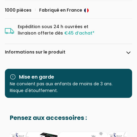
1000 pièces
Fabriqué en France
Expédition sous 24 h ouvrées et
livraison offerte dès
€45 d’achat*
Informations sur le produit
Marque
La Loutre
Mise en garde
Catégorie
Ne convient pas aux enfants de moins de 3 ans.
Puzzles - Villes et Villages
Risque d'étouffement.
Age
Puzzle pour Adultes (500 à
48.000 pièces)
Pensez aux accessoires :
Provenance
Fabriqué en France
EAN
3760301335719