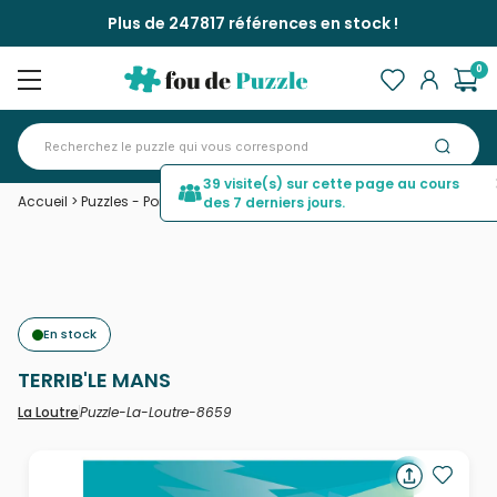
Plus de 247817 références en stock !
0
39 visite(s) sur cette page au cours
Accueil
>
Puzzles - Ponts
>
TERRIB'LE MANS
des 7 derniers jours.
En stock
TERRIB'LE MANS
Puzzle-La-Loutre-8659
La Loutre