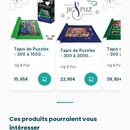
Nombre de pièces
1000 pièces
Dimensions
69 x 48 cm
Tapis de Puzzles
Tapis de P
Tapis de Puzzles
- 300 à 1000
- 300 à 6
- 300 à 3000
pièces
pièces
Pièces
Jig & Puz
Jig & Puz
Jig & Puz
15,95€
22,95€
39,95€
Ces produits pourraient vous
intéresser