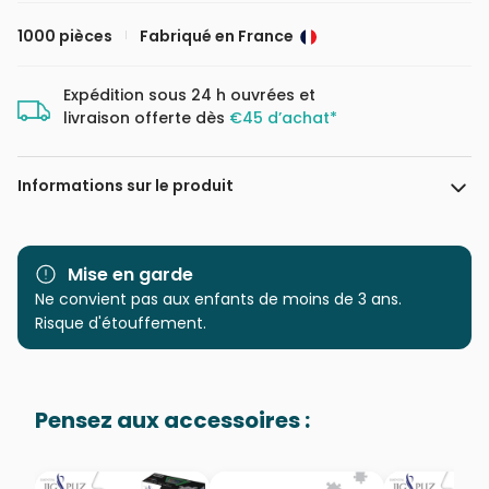
1000 pièces
Fabriqué en France
Expédition sous 24 h ouvrées et
livraison offerte dès
€45 d’achat*
Informations sur le produit
Marque
La Loutre
Mise en garde
Catégorie
Ne convient pas aux enfants de moins de 3 ans.
Puzzles - Ponts
Risque d'étouffement.
Age
Puzzle pour Adultes (500 à
48.000 pièces)
Pensez aux accessoires :
Provenance
Fabriqué en France
EAN
3760301338659