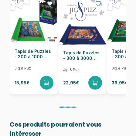
EAN
8412668204829
Nombre de pièces
48 pièces
Dimensions
28 x 20 cm
Tapis de Puzzles
Tapis de P
Tapis de Puzzles
- 300 à 1000
- 300 à 6
- 300 à 3000
pièces
pièces
Pièces
Jig & Puz
Jig & Puz
Jig & Puz
15,95€
22,95€
39,95€
Ces produits pourraient vous
intéresser