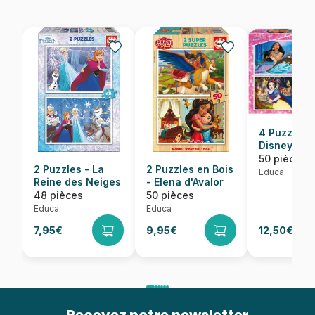
4 Puzzles -
Disney Pri
50 pièces
2 Puzzles - La
2 Puzzles en Bois
Educa
Reine des Neiges
- Elena d'Avalor
48 pièces
50 pièces
Educa
Educa
7,95€
9,95€
12,50€