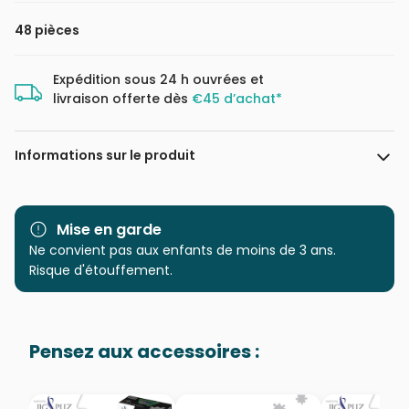
48 pièces
Expédition sous 24 h ouvrées et
livraison offerte dès
€45 d’achat*
Informations sur le produit
Marque
Educa : un large choix de
puzzles made in Espagne
Mise en garde
Ne convient pas aux enfants de moins de 3 ans.
Catégorie
Puzzles - Forêts, Fleurs et
Risque d'étouffement.
Jardins
Age
à partir de 5 ans (31 à 49
Pensez aux accessoires :
pièces)
Provenance
Puzzles fabriqués en France