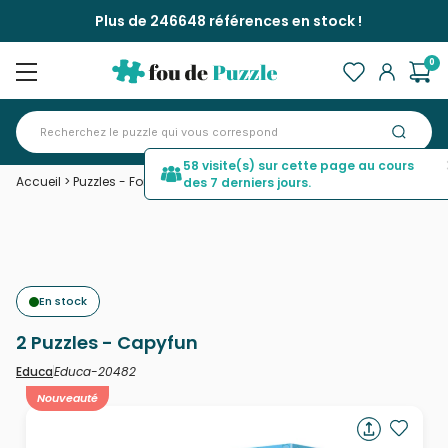
Plus de 246648 références en stock !
0
58 visite(s) sur cette page au cours
Accueil
>
Puzzles - Forêts, Fleurs et Jardins
>
2 Puzzles - Capyfun
des 7 derniers jours.
En stock
2 Puzzles - Capyfun
Educa-20482
Educa
Nouveauté