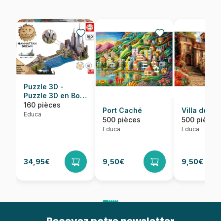
Puzzle 3D -
Puzzle 3D en Bois
- Brooklyn Bridge,
160 pièces
Port Caché
Villa de la
Manhattan Dream
Educa
500 pièces
500 pièces
Educa
Educa
34,95€
9,50€
9,50€