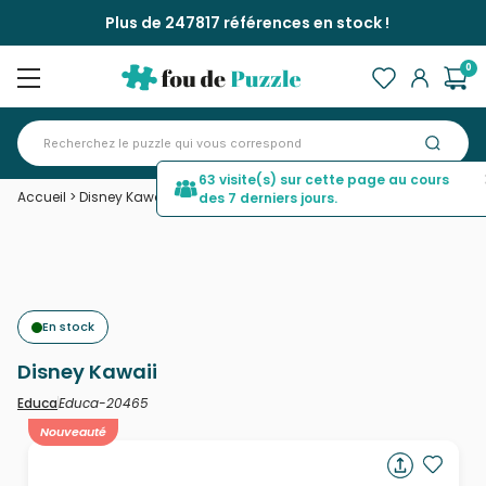
Plus de 247817 références en stock !
0
63 visite(s) sur cette page au cours
Accueil
>
Disney Kawaii
des 7 derniers jours.
En stock
Disney Kawaii
Educa-20465
Educa
Nouveauté