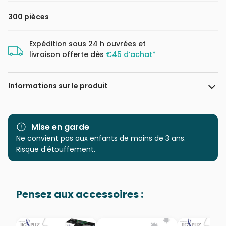
300 pièces
Expédition sous 24 h ouvrées et
livraison offerte dès
€45 d’achat*
Informations sur le produit
Marque
Educa : un large choix de
puzzles made in Espagne
Mise en garde
Ne convient pas aux enfants de moins de 3 ans.
Age
à partir de 9 ans (251 à 399
Risque d'étouffement.
pièces)
Provenance
Puzzles fabriqués en France
Pensez aux accessoires :
EAN
8412668204652