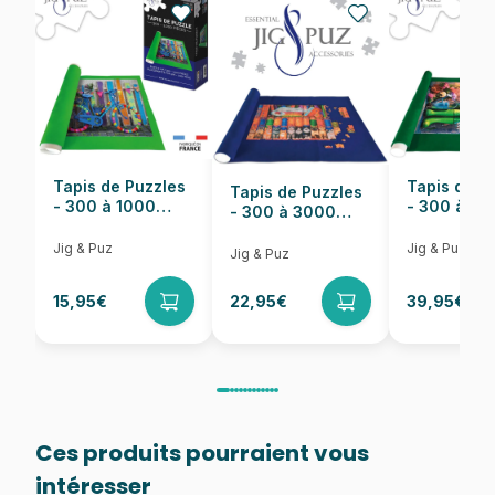
Nombre de pièces
300 pièces
Dimensions
40 x 28 cm
Tapis de Puzzles
Tapis de P
Tapis de Puzzles
- 300 à 1000
- 300 à 6
- 300 à 3000
pièces
pièces
Pièces
Jig & Puz
Jig & Puz
Jig & Puz
15,95€
22,95€
39,95€
Ces produits pourraient vous
intéresser