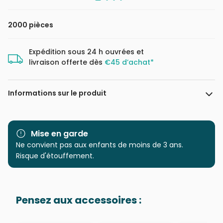
2000 pièces
Expédition sous 24 h ouvrées et
livraison offerte dès
€45 d’achat*
Informations sur le produit
Marque
Dino
Mise en garde
Catégorie
Ne convient pas aux enfants de moins de 3 ans.
Puzzles - Littérature,
Journaux, Magazines
Risque d'étouffement.
Age
Puzzle pour Adultes (500 à
48.000 pièces)
Pensez aux accessoires :
Provenance
Puzzles fabriqués en France