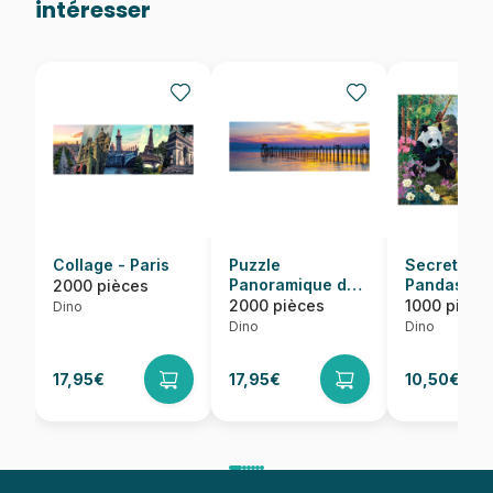
intéresser
Collage - Paris
Puzzle
Secret Puz
Panoramique du
Pandas
2000 pièces
Golfe de Thailand
2000 pièces
1000 pièce
Dino
Dino
Dino
17,95€
17,95€
10,50€