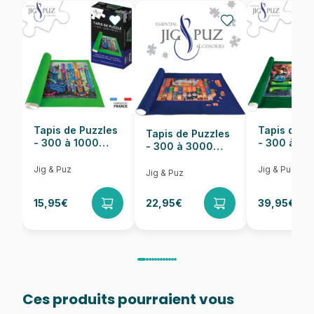
EAN
8590878561267
Nombre de pièces
2000 pièces
Dimensions
97 x 69 cm
Tapis de Puzzles
Tapis de P
Tapis de Puzzles
- 300 à 1000
- 300 à 6
- 300 à 3000
pièces
pièces
Pièces
Jig & Puz
Jig & Puz
Jig & Puz
15,95€
22,95€
39,95€
Ces produits pourraient vous